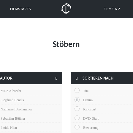
FILMSTARTS
FILME A-Z
Stöbern


AUTOR
SORTIEREN NACH
Mike Albrecht
Titel
Siegfried Bendix
Datum
Nathanael Brohammer
Kinostart
Sebastian Büttner
DVD-Start
Isolde Hien
Bewertung