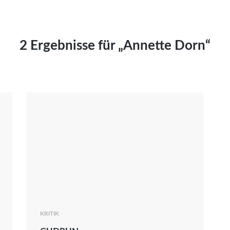
Kai Hornburg
Timo Kießling
Kilian Kleinbauer
2 Ergebnisse für „Annette Dorn“
Maximilian Kosing
Laura Löschner
Lars-C. Reiher
Yannic Sames
Stefanie Schneider
Marco Seiwert
Julia Stache
Mato von Vogelstein
Julia Weigl
Benjamin Wimmer
Christian Witte
KRITIK
Magdalena Zalewski