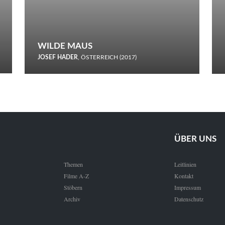
WILDE MAUS
JOSEF HADER
, ÖSTERREICH (2017)
Selbstmord durch gefrorenes Wasser: Josef Haders Debüt als
Regisseur ist ein harmloser Film über Kommunikation und
Schnee.
ÜBER UNS
Themen
Leitlinien
Filme A-Z
Kontakt
Stöbern
Impressum
Archiv
Datenschutz