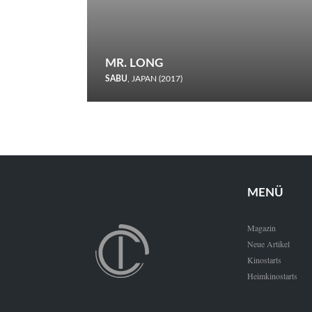
MR. LONG
SABU
, JAPAN (2017)
Zerbrochene Leben und einstürzende Neubauten: In seiner
neunten Berlinale-Teilnahme schickt Sabu Rindersuppen in
den Wettbewerb.
MENÜ
Magazin
Neue Artikel
Kinostarts
Heimkinostarts