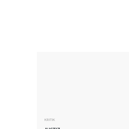
Interview
Kritik
News
Oscar
Serie
Thema
KRITIK