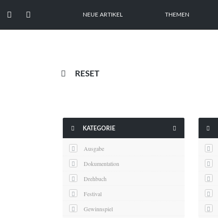


NEUE ARTIKEL
THEMEN

RESET



KATEGORIE
Ausgabe
Dokumentation
Drehbuch
Festival
Gewinnspiel