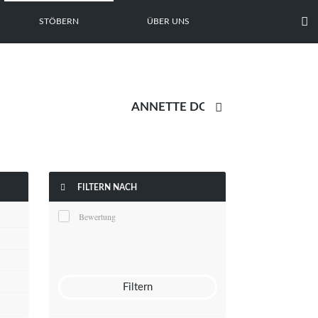

STÖBERN
ÜBER UNS


FILTERN NACH
Bewertung
Filtern