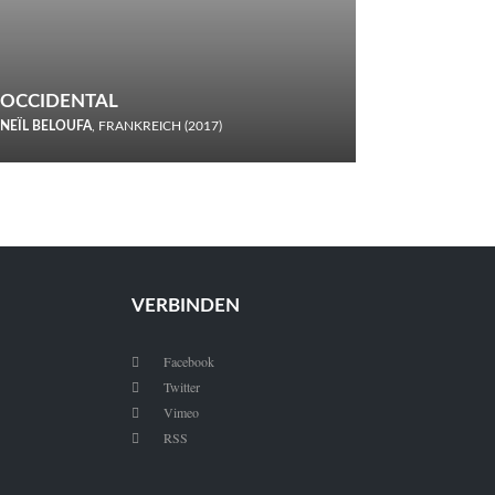
OCCIDENTAL
NEÏL BELOUFA
, FRANKREICH (2017)
Italiener trinken keine Cola! Neïl Beloufa verzettelt sich in
seinem chaotisch-absurden Kammerspiel-Debüt.
VERBINDEN
Facebook

Twitter

Vimeo

RSS
