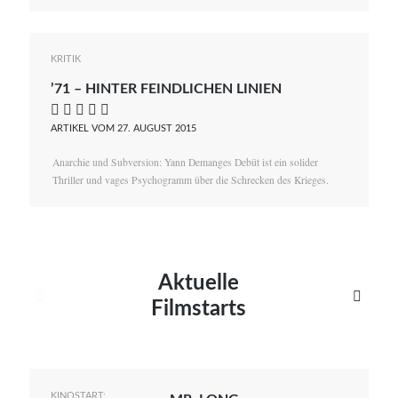
KRITIK
’71 – HINTER FEINDLICHEN LINIEN
    
ARTIKEL VOM 27. AUGUST 2015
Anarchie und Subversion: Yann Demanges Debüt ist ein solider
Thriller und vages Psychogramm über die Schrecken des Krieges.
Aktuelle


Filmstarts
KINOSTART: