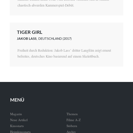
chaotisch-absurden Kammerspiel-Debüt.
TIGER GIRL
JAKOB LASS
, DEUTSCHLAND (2017)
Freiheit durch Reduktion: Jakob Lass’ dritter Langfilm zeigt erneut
befreites, deutsches Kino basierend auf einem Skelettbuch.
MENÜ
Magazin
Themen
Neue Artikel
Filme A-Z
Kinostarts
Stöbern
Heimkinostarts
Archiv