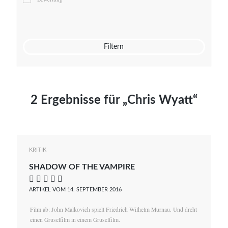
Mato von Vogelstein
Julia Weigl
Benjamin Wimmer
Christian Witte
Filtern
Magdalena Zalewski
2 Ergebnisse für „Chris Wyatt“
KRITIK
SHADOW OF THE VAMPIRE
    
ARTIKEL VOM 14. SEPTEMBER 2016
Film ab: John Malkovich spielt Friedrich Wilhelm Murnau. Und dreht
einen Gruselfilm in einem Gruselfilm.