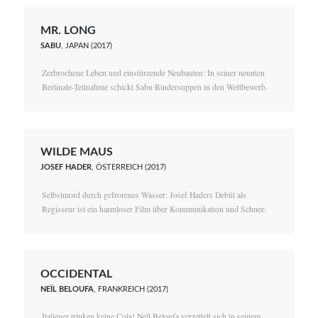
MR. LONG
SABU
, JAPAN (2017)
Zerbrochene Leben und einstürzende Neubauten: In seiner neunten
Berlinale-Teilnahme schickt Sabu Rindersuppen in den Wettbewerb.
WILDE MAUS
JOSEF HADER
, ÖSTERREICH (2017)
Selbstmord durch gefrorenes Wasser: Josef Haders Debüt als
Regisseur ist ein harmloser Film über Kommunikation und Schnee.
OCCIDENTAL
NEÏL BELOUFA
, FRANKREICH (2017)
Italiener trinken keine Cola! Neïl Beloufa verzettelt sich in seinem