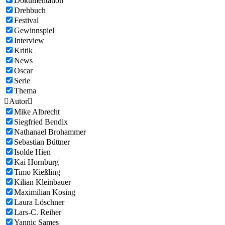
Dokumentation
Drehbuch
Festival
Gewinnspiel
Interview
Kritik
News
Oscar
Serie
Thema

Autor

Mike Albrecht
Siegfried Bendix
Nathanael Brohammer
Sebastian Büttner
Isolde Hien
Kai Hornburg
Timo Kießling
Kilian Kleinbauer
Maximilian Kosing
Laura Löschner
Lars-C. Reiher
Yannic Sames