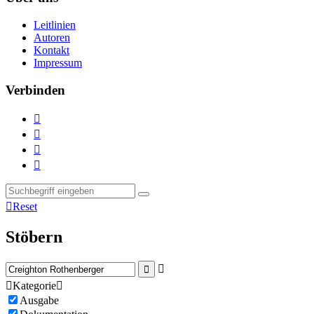
Leitlinien
Autoren
Kontakt
Impressum
Verbinden





Reset
Stöbern



Kategorie

Ausgabe