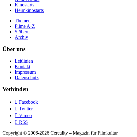
Kinostarts
Heimkinostarts
Themen
Filme A-Z
Stöbern
Archiv
Über uns
Leitlinien
Kontakt
Impressum
Datenschutz
Verbinden

Facebook

Twitter

Vimeo

RSS
Copyright © 2006-2026 Cereality – Magazin für Filmkultur