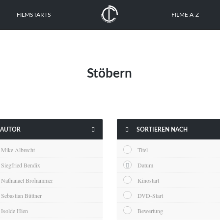
FILMSTARTS
FILME A-Z
Stöbern


AUTOR
SORTIEREN NACH
Mike Albrecht
Titel
Siegfried Bendix
Datum
Nathanael Brohammer
Kinostart
Sebastian Büttner
DVD-Start
Isolde Hien
Bewertung