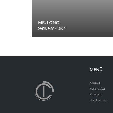
MR. LONG
SABU
, JAPAN (2017)
Zerbrochene Leben und einstürzende Neubauten: In seiner
neunten Berlinale-Teilnahme schickt Sabu Rindersuppen in
den Wettbewerb.
MENÜ
Magazin
Neue Artikel
Kinostarts
Heimkinostarts