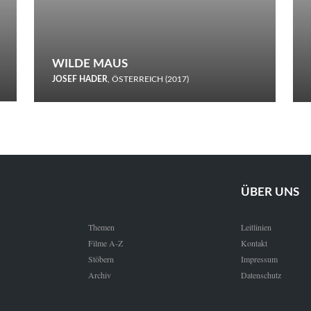
WILDE MAUS
JOSEF HADER
, ÖSTERREICH (2017)
Selbstmord durch gefrorenes Wasser: Josef Haders Debüt als
Regisseur ist ein harmloser Film über Kommunikation und
Schnee.
ÜBER UNS
Themen
Leitlinien
Filme A-Z
Kontakt
Stöbern
Impressum
Archiv
Datenschutz