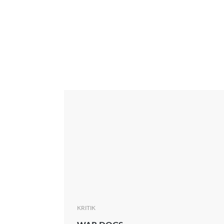
Interview
Kritik
News
Oscar
Serie
Thema
KRITIK