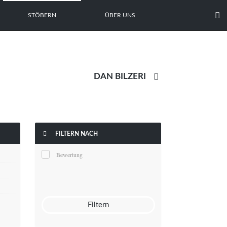

STÖBERN
ÜBER UNS


FILTERN NACH
Bewertung
Filtern