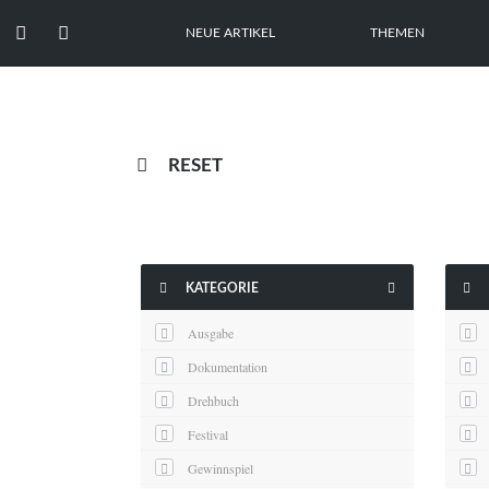


NEUE ARTIKEL
THEMEN

RESET



KATEGORIE
Ausgabe
Dokumentation
Drehbuch
Festival
Gewinnspiel