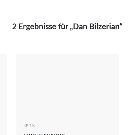
Kai Hornburg
Timo Kießling
Kilian Kleinbauer
2 Ergebnisse für „Dan Bilzerian“
Maximilian Kosing
Laura Löschner
Lars-C. Reiher
Yannic Sames
Stefanie Schneider
Marco Seiwert
Julia Stache
Mato von Vogelstein
Julia Weigl
Benjamin Wimmer
Christian Witte
KRITIK
Magdalena Zalewski