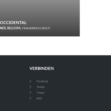
OCCIDENTAL
NEÏL BELOUFA
, FRANKREICH (2017)
Italiener trinken keine Cola! Neïl Beloufa verzettelt sich in
seinem chaotisch-absurden Kammerspiel-Debüt.
VERBINDEN
Facebook

Twitter

Vimeo

RSS
