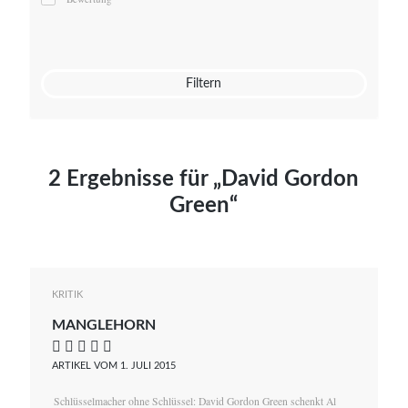
Mato von Vogelstein
Julia Weigl
Benjamin Wimmer
Christian Witte
Filtern
Magdalena Zalewski
2 Ergebnisse für „David Gordon
Green“
KRITIK
MANGLEHORN
    
ARTIKEL VOM 1. JULI 2015
Schlüsselmacher ohne Schlüssel: David Gordon Green schenkt Al