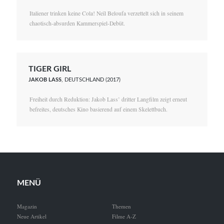
Italiener trinken keine Cola! Neïl Beloufa verzettelt sich in seinem
chaotisch-absurden Kammerspiel-Debüt.
TIGER GIRL
JAKOB LASS
, DEUTSCHLAND (2017)
Freiheit durch Reduktion: Jakob Lass’ dritter Langfilm zeigt erneut
befreites, deutsches Kino basierend auf einem Skelettbuch.
MENÜ
Magazin
Themen
Neue Artikel
Filme A-Z