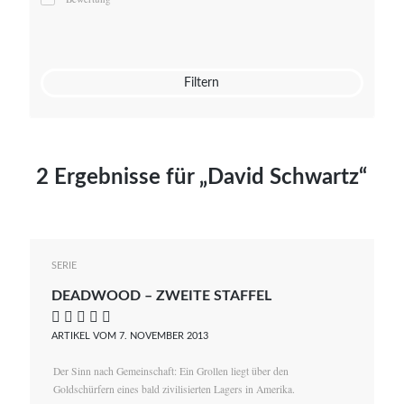
Mato von Vogelstein
Julia Weigl
Benjamin Wimmer
Christian Witte
Filtern
Magdalena Zalewski
2 Ergebnisse für „David Schwartz“
SERIE
DEADWOOD – ZWEITE STAFFEL
    
ARTIKEL VOM 7. NOVEMBER 2013
Der Sinn nach Gemeinschaft: Ein Grollen liegt über den
Goldschürfern eines bald zivilisierten Lagers in Amerika.