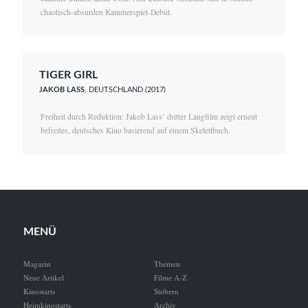
chaotisch-absurden Kammerspiel-Debüt.
TIGER GIRL
JAKOB LASS
, DEUTSCHLAND (2017)
Freiheit durch Reduktion: Jakob Lass’ dritter Langfilm zeigt erneut
befreites, deutsches Kino basierend auf einem Skelettbuch.
MENÜ
Magazin
Themen
Neue Artikel
Filme A-Z
Kinostarts
Stöbern
Heimkinostarts
Archiv