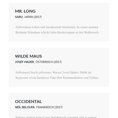
MR. LONG
SABU
, JAPAN (2017)
Zerbrochene Leben und einstürzende Neubauten: In seiner neunten
Berlinale-Teilnahme schickt Sabu Rindersuppen in den Wettbewerb.
WILDE MAUS
JOSEF HADER
, ÖSTERREICH (2017)
Selbstmord durch gefrorenes Wasser: Josef Haders Debüt als
Regisseur ist ein harmloser Film über Kommunikation und Schnee.
OCCIDENTAL
NEÏL BELOUFA
, FRANKREICH (2017)
Italiener trinken keine Cola! Neïl Beloufa verzettelt sich in seinem