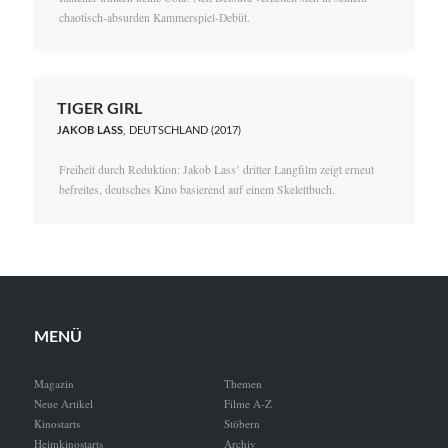
chaotisch-absurden Kammerspiel-Debüt.
TIGER GIRL
JAKOB LASS
, DEUTSCHLAND (2017)
Freiheit durch Reduktion: Jakob Lass’ dritter Langfilm zeigt erneut
befreites, deutsches Kino basierend auf einem Skelettbuch.
MENÜ
Magazin
Themen
Neue Artikel
Filme A-Z
Kinostarts
Stöbern
Heimkinostarts
Archiv