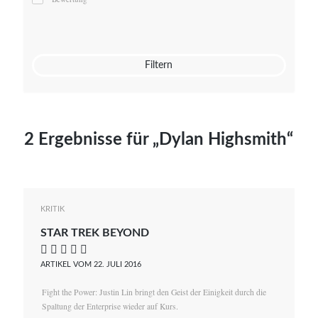
Mato von Vogelstein
Julia Weigl
Benjamin Wimmer
Christian Witte
Filtern
Magdalena Zalewski
2 Ergebnisse für „Dylan Highsmith“
KRITIK
STAR TREK BEYOND
    
ARTIKEL VOM 22. JULI 2016
Fight the Power: Justin Lin bringt den Geist der Einigkeit durch die
Spaltung der Enterprise wieder auf Kurs.