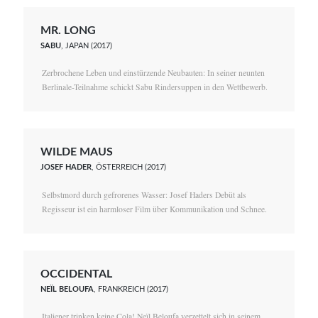
MR. LONG
SABU
, JAPAN (2017)
Zerbrochene Leben und einstürzende Neubauten: In seiner neunten
Berlinale-Teilnahme schickt Sabu Rindersuppen in den Wettbewerb.
WILDE MAUS
JOSEF HADER
, ÖSTERREICH (2017)
Selbstmord durch gefrorenes Wasser: Josef Haders Debüt als
Regisseur ist ein harmloser Film über Kommunikation und Schnee.
OCCIDENTAL
NEÏL BELOUFA
, FRANKREICH (2017)
Italiener trinken keine Cola! Neïl Beloufa verzettelt sich in seinem