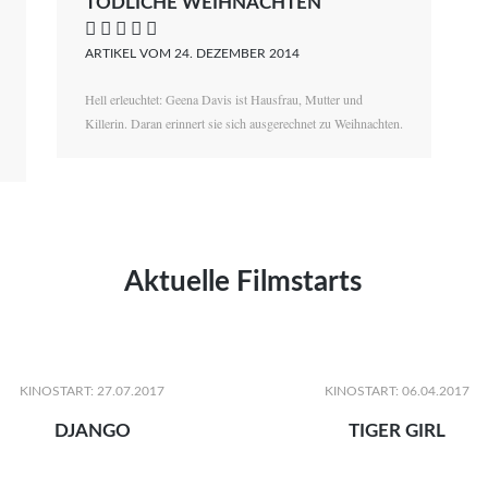
TÖDLICHE WEIHNACHTEN
    
ARTIKEL VOM 24. DEZEMBER 2014
Hell erleuchtet: Geena Davis ist Hausfrau, Mutter und
Killerin. Daran erinnert sie sich ausgerechnet zu Weihnachten.
Aktuelle Filmstarts
KINOSTART: 27.07.2017
KINOSTART: 06.04.2017
DJANGO
TIGER GIRL