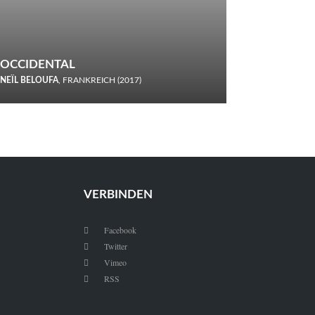
OCCIDENTAL
NEÏL BELOUFA
, FRANKREICH (2017)
Italiener trinken keine Cola! Neïl Beloufa verzettelt sich in
seinem chaotisch-absurden Kammerspiel-Debüt.
VERBINDEN
Facebook

Twitter

Vimeo

RSS
