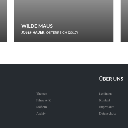
WILDE MAUS
JOSEF HADER
, ÖSTERREICH (2017)
Selbstmord durch gefrorenes Wasser: Josef Haders Debüt als
Regisseur ist ein harmloser Film über Kommunikation und
Schnee.
ÜBER UNS
Themen
Leitlinien
Filme A-Z
Kontakt
Stöbern
Impressum
Archiv
Datenschutz