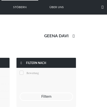

STÖBERN
ÜBER UNS


FILTERN NACH
Bewertung
Filtern