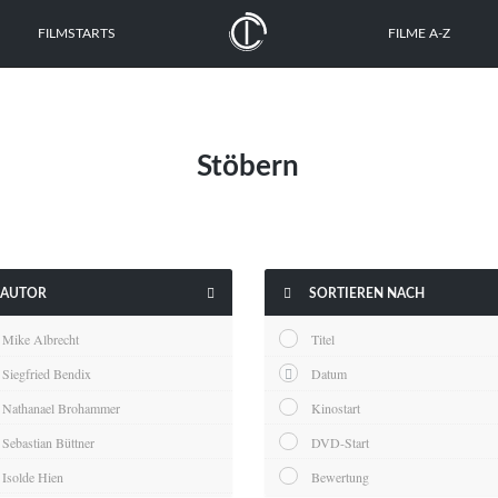
FILMSTARTS
FILME A-Z
Stöbern


AUTOR
SORTIEREN NACH
Mike Albrecht
Titel
Siegfried Bendix
Datum
Nathanael Brohammer
Kinostart
Sebastian Büttner
DVD-Start
Isolde Hien
Bewertung