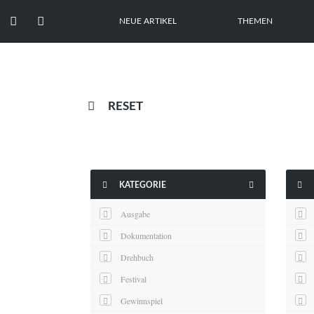


NEUE ARTIKEL
THEMEN

RESET



KATEGORIE
Ausgabe
Dokumentation
Drehbuch
Festival
Gewinnspiel