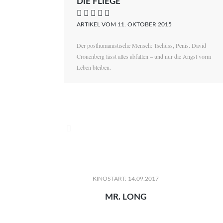
DIE FLIEGE
    
ARTIKEL VOM 11. OKTOBER 2015
Der posthumanistische Mensch: Tschüss, Penis. David
Cronenberg lässt alles abfallen – und nur die Angst vorm
Leben bleiben.

KINOSTART: 14.09.2017
MR. LONG