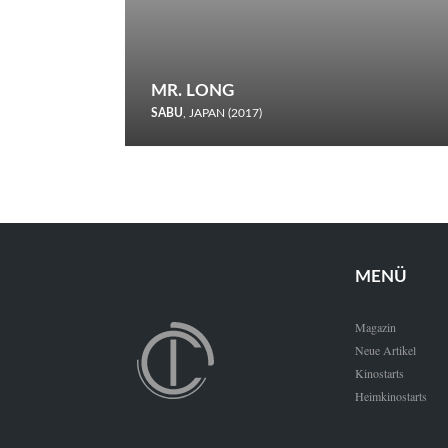
MR. LONG
SABU
, JAPAN (2017)
Zerbrochene Leben und einstürzende Neubauten: In seiner
neunten Berlinale-Teilnahme schickt Sabu Rindersuppen in
den Wettbewerb.
MENÜ
Magazin
Neue Artikel
Kinostarts
Heimkinostarts