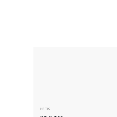
Interview
Kritik
News
Oscar
Serie
Thema
KRITIK