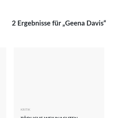
Kai Hornburg
Timo Kießling
Kilian Kleinbauer
2 Ergebnisse für „Geena Davis“
Maximilian Kosing
Laura Löschner
Lars-C. Reiher
Yannic Sames
Stefanie Schneider
Marco Seiwert
Julia Stache
Mato von Vogelstein
Julia Weigl
Benjamin Wimmer
Christian Witte
KRITIK
Magdalena Zalewski