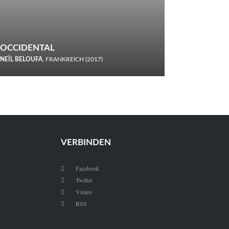
OCCIDENTAL
NEÏL BELOUFA
, FRANKREICH (2017)
Italiener trinken keine Cola! Neïl Beloufa verzettelt sich in
seinem chaotisch-absurden Kammerspiel-Debüt.
VERBINDEN
Facebook

Twitter

Vimeo

RSS
