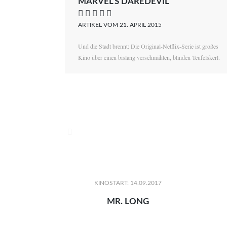
MARVEL’S DAREDEVIL
    
ARTIKEL VOM 21. APRIL 2015
Und die Stadt brennt: Die Original-Netflix-Serie ist großes
Kino über einen bislang verschmähten, blinden Teufelskerl.

KINOSTART: 14.09.2017
MR. LONG