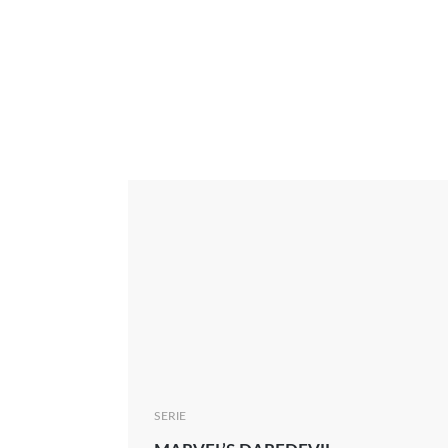
Interview
Kritik
News
Oscar
Serie
Thema
SERIE