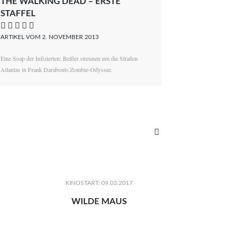
THE WALKING DEAD – ERSTE
STAFFEL
    
ARTIKEL VOM 2. NOVEMBER 2013
Eine Soap der Infizierten: Beißer streunen um die Straßen
Atlantas in Frank Darabonts Zombie-Odyssee.

KINOSTART: 09.03.2017
WILDE MAUS