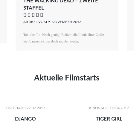
THE WALKING DEAD – ZWEITE
STAFFEL
    
ARTIKEL VOM 9. NOVEMBER 2013
Tot oder Tot: Noch genügt Beißern die Idiotie ihrer Opfer
nicht, meucheln sie doch munter weiter.
Aktuelle Filmstarts
KINOSTART: 27.07.2017
KINOSTART: 06.04.2017
DJANGO
TIGER GIRL