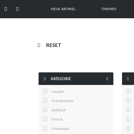


NEUE ARTIKEL
THEMEN

RESET



KATEGORIE
Ausgabe
Dokumentation
Drehbuch
Festival
Gewinnspiel