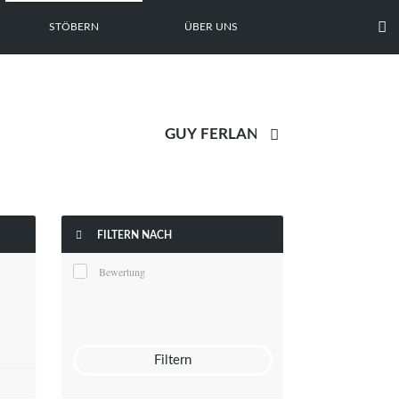

STÖBERN
ÜBER UNS


FILTERN NACH
Bewertung
Filtern