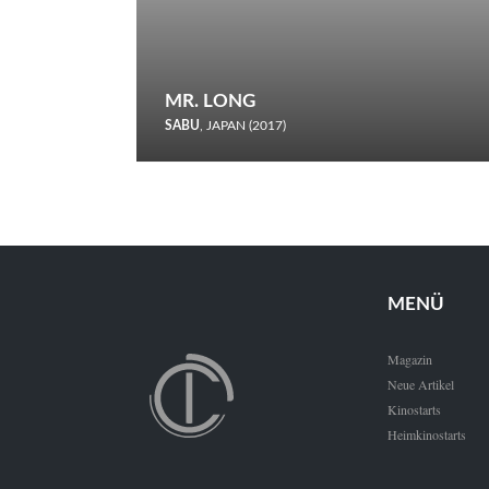
MR. LONG
SABU
, JAPAN (2017)
Zerbrochene Leben und einstürzende Neubauten: In seiner
neunten Berlinale-Teilnahme schickt Sabu Rindersuppen in
den Wettbewerb.
MENÜ
Magazin
Neue Artikel
Kinostarts
Heimkinostarts