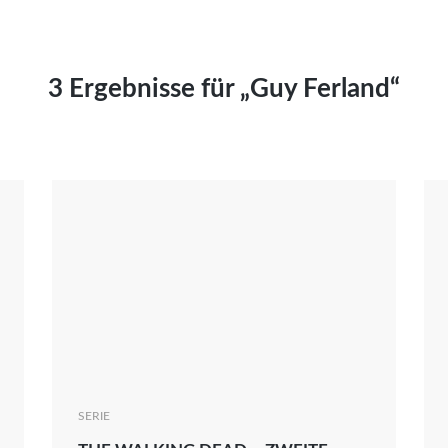
Kai Hornburg
Timo Kießling
Kilian Kleinbauer
3 Ergebnisse für „Guy Ferland“
Maximilian Kosing
Laura Löschner
Lars-C. Reiher
Yannic Sames
Stefanie Schneider
Marco Seiwert
Julia Stache
Mato von Vogelstein
Julia Weigl
Benjamin Wimmer
Christian Witte
SERIE
Magdalena Zalewski