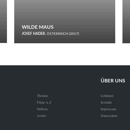
WILDE MAUS
JOSEF HADER
, ÖSTERREICH (2017)
Selbstmord durch gefrorenes Wasser: Josef Haders Debüt als
Regisseur ist ein harmloser Film über Kommunikation und
Schnee.
ÜBER UNS
Themen
Leitlinien
Filme A-Z
Kontakt
Stöbern
Impressum
Archiv
Datenschutz