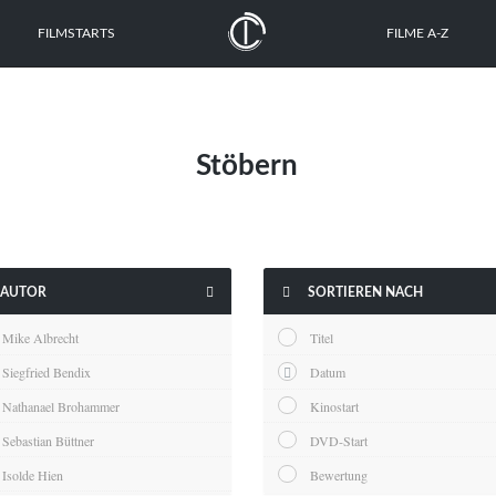
FILMSTARTS
FILME A-Z
Stöbern


AUTOR
SORTIEREN NACH
Mike Albrecht
Titel
Siegfried Bendix
Datum
Nathanael Brohammer
Kinostart
Sebastian Büttner
DVD-Start
Isolde Hien
Bewertung