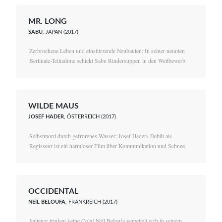
MR. LONG
SABU
, JAPAN (2017)
Zerbrochene Leben und einstürzende Neubauten: In seiner neunten
Berlinale-Teilnahme schickt Sabu Rindersuppen in den Wettbewerb.
WILDE MAUS
JOSEF HADER
, ÖSTERREICH (2017)
Selbstmord durch gefrorenes Wasser: Josef Haders Debüt als
Regisseur ist ein harmloser Film über Kommunikation und Schnee.
OCCIDENTAL
NEÏL BELOUFA
, FRANKREICH (2017)
Italiener trinken keine Cola! Neïl Beloufa verzettelt sich in seinem