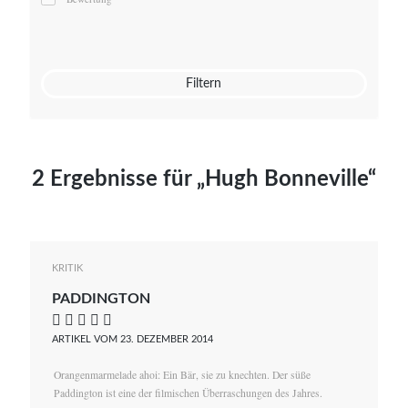
Mato von Vogelstein
Julia Weigl
Benjamin Wimmer
Christian Witte
Filtern
Magdalena Zalewski
2 Ergebnisse für „Hugh Bonneville“
KRITIK
PADDINGTON
    
ARTIKEL VOM 23. DEZEMBER 2014
Orangenmarmelade ahoi: Ein Bär, sie zu knechten. Der süße
Paddington ist eine der filmischen Überraschungen des Jahres.