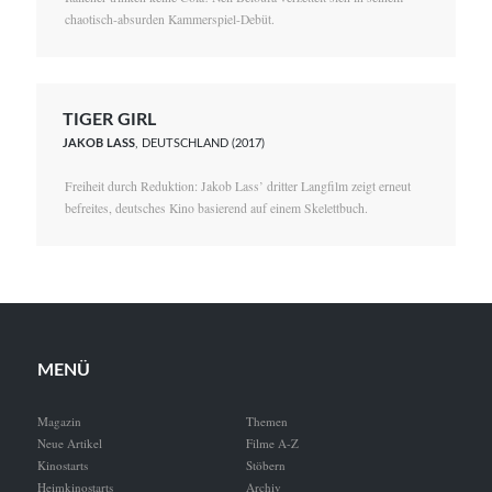
chaotisch-absurden Kammerspiel-Debüt.
TIGER GIRL
JAKOB LASS
, DEUTSCHLAND (2017)
Freiheit durch Reduktion: Jakob Lass’ dritter Langfilm zeigt erneut
befreites, deutsches Kino basierend auf einem Skelettbuch.
MENÜ
Magazin
Themen
Neue Artikel
Filme A-Z
Kinostarts
Stöbern
Heimkinostarts
Archiv