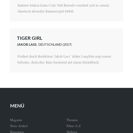
Italiener trinken keine Cola! Neïl Beloufa verzettelt sich in seinem
chaotisch-absurden Kammerspiel-Debüt.
TIGER GIRL
JAKOB LASS
, DEUTSCHLAND (2017)
Freiheit durch Reduktion: Jakob Lass’ dritter Langfilm zeigt erneut
befreites, deutsches Kino basierend auf einem Skelettbuch.
MENÜ
Magazin
Themen
Neue Artikel
Filme A-Z
Kinostarts
Stöbern