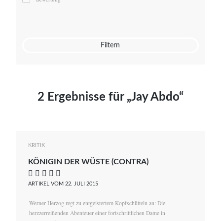
Mato von Vogelstein
Julia Weigl
Benjamin Wimmer
Christian Witte
Filtern
Magdalena Zalewski
2 Ergebnisse für „Jay Abdo“
KRITIK
KÖNIGIN DER WÜSTE (CONTRA)
    
ARTIKEL VOM 22. JULI 2015
Werner Herzog regt zu entgeistertem Kopfschütteln an: Die
herzzerreißenden Abenteuer einer fortschrittlichen Dame in