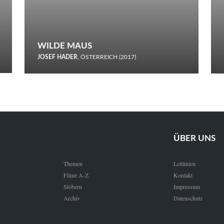
WILDE MAUS
JOSEF HADER
, ÖSTERREICH (2017)
Selbstmord durch gefrorenes Wasser: Josef Haders Debüt als
Regisseur ist ein harmloser Film über Kommunikation und
Schnee.
ÜBER UNS
Themen
Leitlinien
Filme A-Z
Kontakt
Stöbern
Impressum
Archiv
Datenschutz