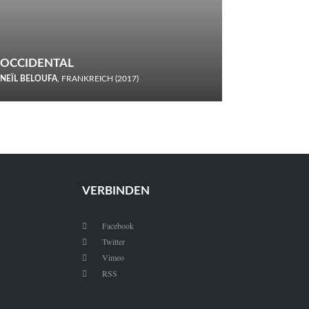
OCCIDENTAL
NEÏL BELOUFA
, FRANKREICH (2017)
Italiener trinken keine Cola! Neïl Beloufa verzettelt sich in
seinem chaotisch-absurden Kammerspiel-Debüt.
VERBINDEN
Facebook

Twitter

Vimeo

RSS
