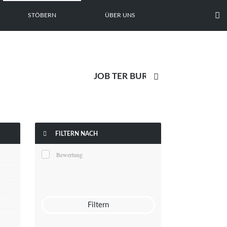

STÖBERN
ÜBER UNS


FILTERN NACH
Bewertung
Filtern