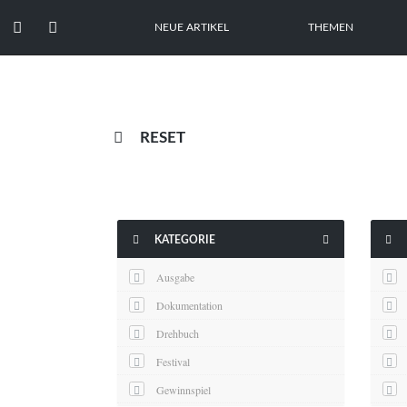


NEUE ARTIKEL
THEMEN

RESET



KATEGORIE
Ausgabe
Dokumentation
Drehbuch
Festival
Gewinnspiel