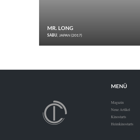
MR. LONG
SABU
, JAPAN (2017)
Zerbrochene Leben und einstürzende Neubauten: In seiner
neunten Berlinale-Teilnahme schickt Sabu Rindersuppen in
den Wettbewerb.
MENÜ
Magazin
Neue Artikel
Kinostarts
Heimkinostarts