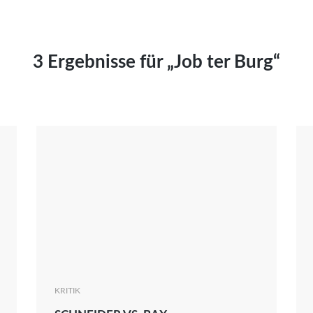
Kai Hornburg
Timo Kießling
Kilian Kleinbauer
3 Ergebnisse für „Job ter Burg“
Maximilian Kosing
Laura Löschner
Lars-C. Reiher
Yannic Sames
Stefanie Schneider
Marco Seiwert
Julia Stache
Mato von Vogelstein
Julia Weigl
Benjamin Wimmer
Christian Witte
KRITIK
Magdalena Zalewski