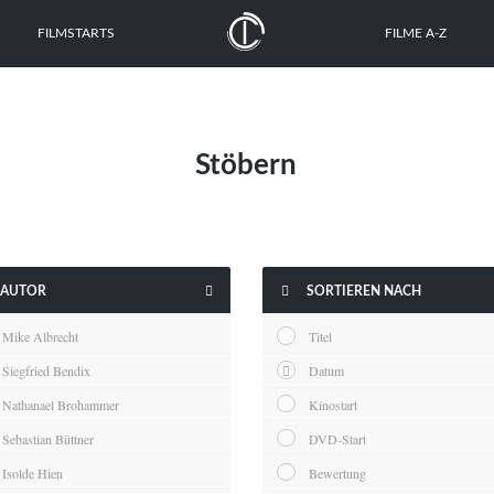
FILMSTARTS
FILME A-Z
Stöbern


AUTOR
SORTIEREN NACH
Mike Albrecht
Titel
Siegfried Bendix
Datum
Nathanael Brohammer
Kinostart
Sebastian Büttner
DVD-Start
Isolde Hien
Bewertung