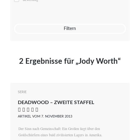
Mato von Vogelstein
Julia Weigl
Benjamin Wimmer
Christian Witte
Filtern
Magdalena Zalewski
2 Ergebnisse für „Jody Worth“
SERIE
DEADWOOD – ZWEITE STAFFEL
    
ARTIKEL VOM 7. NOVEMBER 2013
Der Sinn nach Gemeinschaft: Ein Grollen liegt über den
Goldschürfern eines bald zivilisierten Lagers in Amerika.