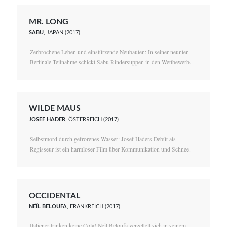
MR. LONG
SABU
, JAPAN (2017)
Zerbrochene Leben und einstürzende Neubauten: In seiner neunten
Berlinale-Teilnahme schickt Sabu Rindersuppen in den Wettbewerb.
WILDE MAUS
JOSEF HADER
, ÖSTERREICH (2017)
Selbstmord durch gefrorenes Wasser: Josef Haders Debüt als
Regisseur ist ein harmloser Film über Kommunikation und Schnee.
OCCIDENTAL
NEÏL BELOUFA
, FRANKREICH (2017)
Italiener trinken keine Cola! Neïl Beloufa verzettelt sich in seinem