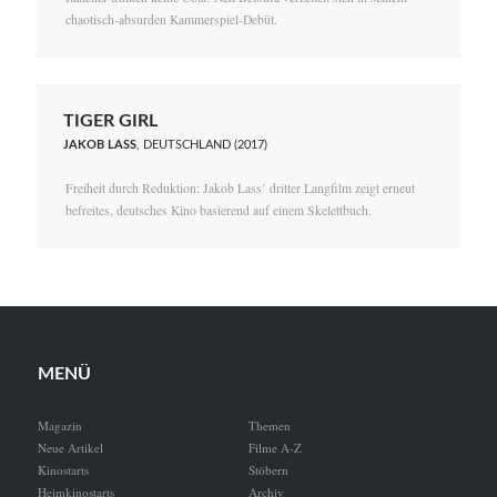
chaotisch-absurden Kammerspiel-Debüt.
TIGER GIRL
JAKOB LASS
, DEUTSCHLAND (2017)
Freiheit durch Reduktion: Jakob Lass’ dritter Langfilm zeigt erneut
befreites, deutsches Kino basierend auf einem Skelettbuch.
MENÜ
Magazin
Themen
Neue Artikel
Filme A-Z
Kinostarts
Stöbern
Heimkinostarts
Archiv