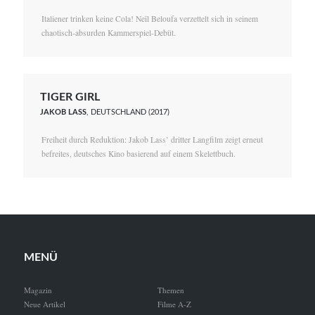
Italiener trinken keine Cola! Neïl Beloufa verzettelt sich in seinem
chaotisch-absurden Kammerspiel-Debüt.
TIGER GIRL
JAKOB LASS
, DEUTSCHLAND (2017)
Freiheit durch Reduktion: Jakob Lass’ dritter Langfilm zeigt erneut
befreites, deutsches Kino basierend auf einem Skelettbuch.
MENÜ
Magazin
Themen
Neue Artikel
Filme A-Z