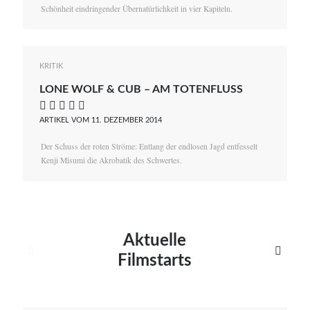
Schönheit eindringender Übernatürlichkeit in vier Kapiteln.
KRITIK
LONE WOLF & CUB – AM TOTENFLUSS
    
ARTIKEL VOM 11. DEZEMBER 2014
Der Schuss der roten Ströme: Entlang der endlosen Jagd entfesselt
Kenji Misumi die Akrobatik des Schwertes.
Aktuelle


Filmstarts