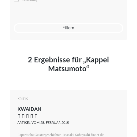
Mato von Vogelstein
Julia Weigl
Benjamin Wimmer
Christian Witte
Filtern
Magdalena Zalewski
2 Ergebnisse für „Kappei
Matsumoto“
KRITIK
KWAIDAN
    
ARTIKEL VOM 28. FEBRUAR 2015
Japanische Geistergeschichten: Masaki Kobayashi findet die