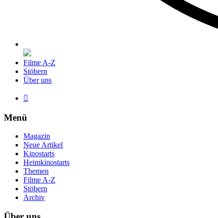
Filme A-Z
Stöbern
Über uns

Menü
Magazin
Neue Artikel
Kinostarts
Heimkinostarts
Themen
Filme A-Z
Stöbern
Archiv
Über uns