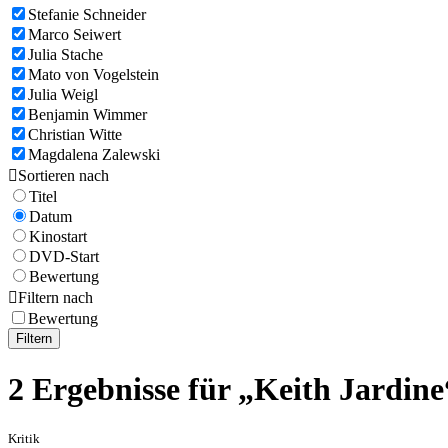
Stefanie Schneider
Marco Seiwert
Julia Stache
Mato von Vogelstein
Julia Weigl
Benjamin Wimmer
Christian Witte
Magdalena Zalewski

Sortieren nach
Titel
Datum
Kinostart
DVD-Start
Bewertung

Filtern nach
Bewertung
Filtern
2 Ergebnisse für „Keith Jardine
Kritik