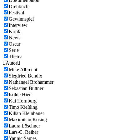
Dokumentation
Drehbuch
Festival
Gewinnspiel
Interview
Kritik
News
Oscar
Serie
Thema

Autor

Mike Albrecht
Siegfried Bendix
Nathanael Brohammer
Sebastian Büttner
Isolde Hien
Kai Hornburg
Timo Kießling
Kilian Kleinbauer
Maximilian Kosing
Laura Löschner
Lars-C. Reiher
Yannic Sames