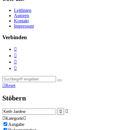
Leitlinien
Autoren
Kontakt
Impressum
Verbinden





Reset
Stöbern



Kategorie

Ausgabe