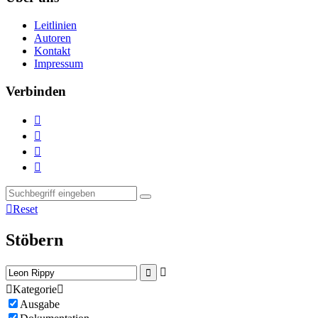
Leitlinien
Autoren
Kontakt
Impressum
Verbinden





Reset
Stöbern



Kategorie

Ausgabe