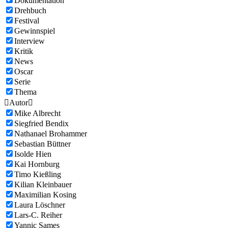
Dokumentation
Drehbuch
Festival
Gewinnspiel
Interview
Kritik
News
Oscar
Serie
Thema

Autor

Mike Albrecht
Siegfried Bendix
Nathanael Brohammer
Sebastian Büttner
Isolde Hien
Kai Hornburg
Timo Kießling
Kilian Kleinbauer
Maximilian Kosing
Laura Löschner
Lars-C. Reiher
Yannic Sames