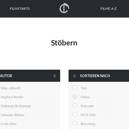
FILMSTARTS
FILME A-Z
Stöbern


AUTOR
SORTIEREN NACH
Mike Albrecht
Titel
Siegfried Bendix
Datum
Nathanael Brohammer
Kinostart
Sebastian Büttner
DVD-Start
Isolde Hien
Bewertung