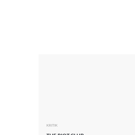
Interview
Kritik
News
Oscar
Serie
Thema
KRITIK