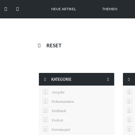


NEUE ARTIKEL
THEMEN

RESET



KATEGORIE
Ausgabe
Dokumentation
Drehbuch
Festival
Gewinnspiel