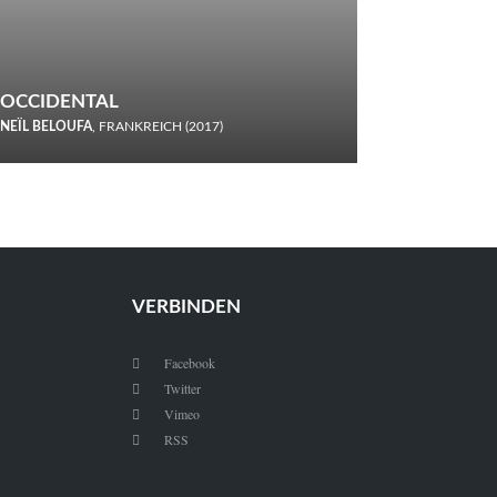
OCCIDENTAL
NEÏL BELOUFA
, FRANKREICH (2017)
Italiener trinken keine Cola! Neïl Beloufa verzettelt sich in
seinem chaotisch-absurden Kammerspiel-Debüt.
VERBINDEN
Facebook

Twitter

Vimeo

RSS
