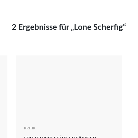
Kai Hornburg
Timo Kießling
Kilian Kleinbauer
2 Ergebnisse für „Lone Scherfig“
Maximilian Kosing
Laura Löschner
Lars-C. Reiher
Yannic Sames
Stefanie Schneider
Marco Seiwert
Julia Stache
Mato von Vogelstein
Julia Weigl
Benjamin Wimmer
Christian Witte
KRITIK
Magdalena Zalewski