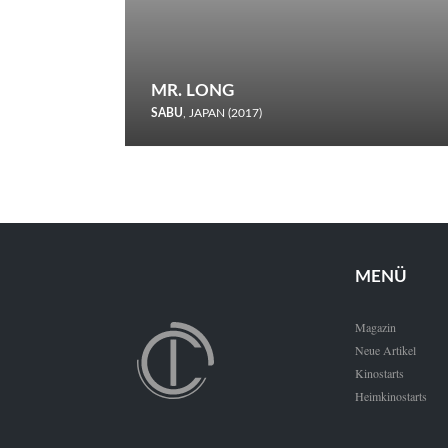
MR. LONG
SABU
, JAPAN (2017)
Zerbrochene Leben und einstürzende Neubauten: In seiner
neunten Berlinale-Teilnahme schickt Sabu Rindersuppen in
den Wettbewerb.
MENÜ
Magazin
Neue Artikel
Kinostarts
Heimkinostarts