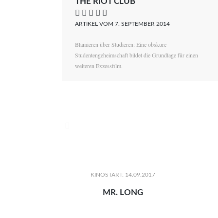
THE RIOT CLUB
    
ARTIKEL VOM 7. SEPTEMBER 2014
Blamieren über Studieren: Eine obskure
Studentengeheimschaft bildet die Grundlage für einen
weiteren Exzessfilm.

KINOSTART: 14.09.2017
MR. LONG