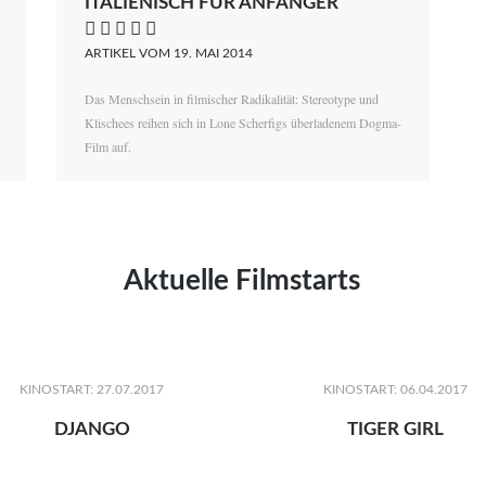
ITALIENISCH FÜR ANFÄNGER
    
ARTIKEL VOM 19. MAI 2014
Das Menschsein in filmischer Radikalität: Stereotype und
Klischees reihen sich in Lone Scherfigs überladenem Dogma-
Film auf.
Aktuelle Filmstarts
KINOSTART: 27.07.2017
KINOSTART: 06.04.2017
DJANGO
TIGER GIRL