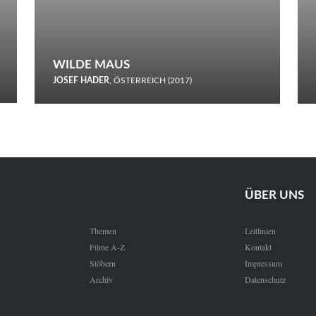
WILDE MAUS
JOSEF HADER
, ÖSTERREICH (2017)
Selbstmord durch gefrorenes Wasser: Josef Haders Debüt als
Regisseur ist ein harmloser Film über Kommunikation und
Schnee.
ÜBER UNS
Themen
Leitlinien
Filme A-Z
Kontakt
Stöbern
Impressum
Archiv
Datenschutz