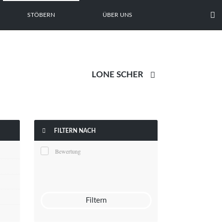

STÖBERN
ÜBER UNS


FILTERN NACH
Bewertung
Filtern