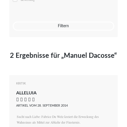
Mato von Vogelstein
Julia Weigl
Benjamin Wimmer
Christian Witte
Filtern
Magdalena Zalewski
2 Ergebnisse für „Manuel Dacosse“
KRITIK
ALLELUIA
    
ARTIKEL VOM 28. SEPTEMBER 2014
Sucht nach Liebe: Fabrice Du Welz kreiert die Erweckung des
Wahnsinns als Mittel zur Abkehr der Finsternis.