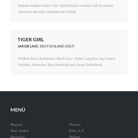
Italiener trinken keine Cola! Neïl Beloufa verzettelt sich in seinem
chaotisch-absurden Kammerspiel-Debüt.
TIGER GIRL
JAKOB LASS
, DEUTSCHLAND (2017)
Freiheit durch Reduktion: Jakob Lass’ dritter Langfilm zeigt erneut
befreites, deutsches Kino basierend auf einem Skelettbuch.
MENÜ
Magazin
Themen
Neue Artikel
Filme A-Z
Kinostarts
Stöbern