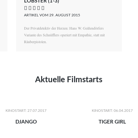
LOBSTER (1-3)
    
ARTIKEL VOM 29. AUGUST 2015
Der Privatdetektiv der Herzen: Hans W. Geißendörfers
Variante des Schnüfflers operiert mit Empathie, statt mit
Räuberpistolen.
Aktuelle Filmstarts
KINOSTART: 27.07.2017
KINOSTART: 06.04.2017
DJANGO
TIGER GIRL