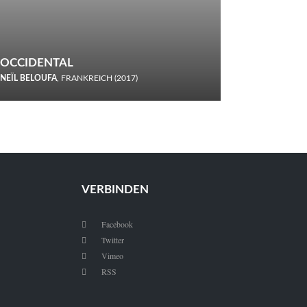
OCCIDENTAL
NEÏL BELOUFA
, FRANKREICH (2017)
Italiener trinken keine Cola! Neïl Beloufa verzettelt sich in
seinem chaotisch-absurden Kammerspiel-Debüt.
VERBINDEN
Facebook

Twitter

Vimeo

RSS
