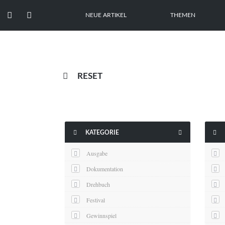


NEUE ARTIKEL
THEMEN

RESET



KATEGORIE
Ausgabe
Dokumentation
Drehbuch
Festival
Gewinnspiel