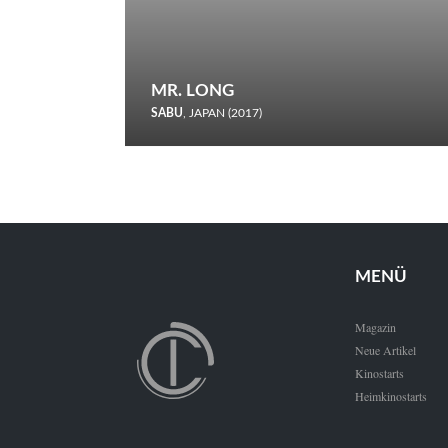
MR. LONG
SABU
, JAPAN (2017)
Zerbrochene Leben und einstürzende Neubauten: In seiner
neunten Berlinale-Teilnahme schickt Sabu Rindersuppen in
den Wettbewerb.
MENÜ
Magazin
Neue Artikel
Kinostarts
Heimkinostarts