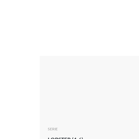
Interview
Kritik
News
Oscar
Serie
Thema
SERIE