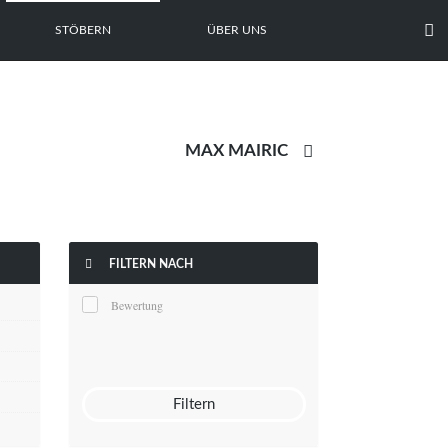

STÖBERN
ÜBER UNS


FILTERN NACH
Bewertung
Filtern