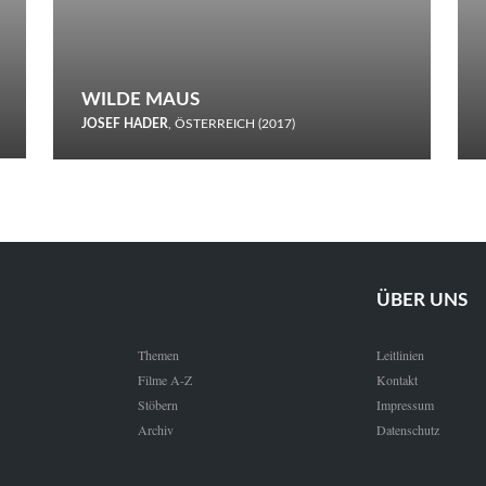
WILDE MAUS
JOSEF HADER
, ÖSTERREICH (2017)
Selbstmord durch gefrorenes Wasser: Josef Haders Debüt als
Regisseur ist ein harmloser Film über Kommunikation und
Schnee.
ÜBER UNS
Themen
Leitlinien
Filme A-Z
Kontakt
Stöbern
Impressum
Archiv
Datenschutz