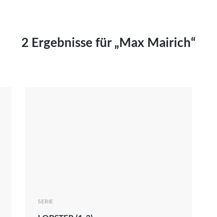
Kai Hornburg
Timo Kießling
Kilian Kleinbauer
2 Ergebnisse für „Max Mairich“
Maximilian Kosing
Laura Löschner
Lars-C. Reiher
Yannic Sames
Stefanie Schneider
Marco Seiwert
Julia Stache
Mato von Vogelstein
Julia Weigl
Benjamin Wimmer
Christian Witte
SERIE
Magdalena Zalewski