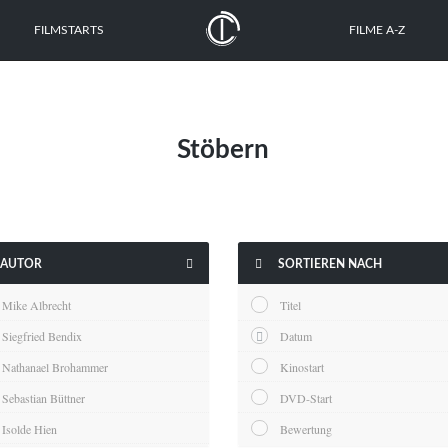
FILMSTARTS
FILME A-Z
Stöbern


AUTOR
SORTIEREN NACH
Mike Albrecht
Titel
Siegfried Bendix
Datum
Nathanael Brohammer
Kinostart
Sebastian Büttner
DVD-Start
Isolde Hien
Bewertung