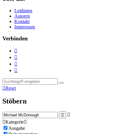
Leitlinien
Autoren
Kontakt
Impressum
Verbinden





Reset
Stöbern



Kategorie

Ausgabe