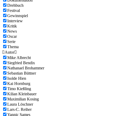
Dokumentation
Drehbuch
Festival
Gewinnspiel
Interview
Kritik
News
Oscar
Serie
Thema

Autor

Mike Albrecht
Siegfried Bendix
Nathanael Brohammer
Sebastian Büttner
Isolde Hien
Kai Hornburg
Timo Kießling
Kilian Kleinbauer
Maximilian Kosing
Laura Löschner
Lars-C. Reiher
Yannic Sames