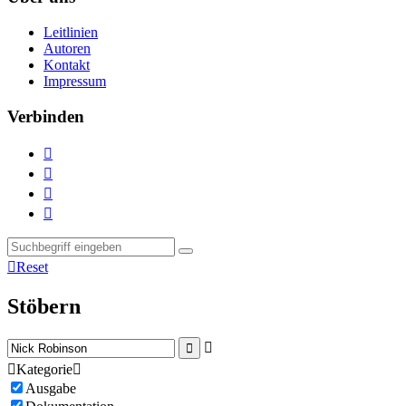
Leitlinien
Autoren
Kontakt
Impressum
Verbinden





Reset
Stöbern



Kategorie

Ausgabe