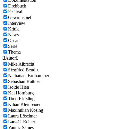
Dokumentation
Drehbuch
Festival
Gewinnspiel
Interview
Kritik
News
Oscar
Serie
Thema

Autor

Mike Albrecht
Siegfried Bendix
Nathanael Brohammer
Sebastian Büttner
Isolde Hien
Kai Hornburg
Timo Kießling
Kilian Kleinbauer
Maximilian Kosing
Laura Löschner
Lars-C. Reiher
Yannic Sames