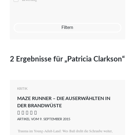
Mato von Vogelstein
Julia Weigl
Benjamin Wimmer
Christian Witte
Filtern
Magdalena Zalewski
2 Ergebnisse für „Patricia Clarkson“
KRITIK
MAZE RUNNER – DIE AUSERWÄHLTEN IN
DER BRANDWÜSTE
    
ARTIKEL VOM 9. SEPTEMBER 2015
Trauma im Young-Adult-Land: Wes Ball dreht die Schraube weiter,