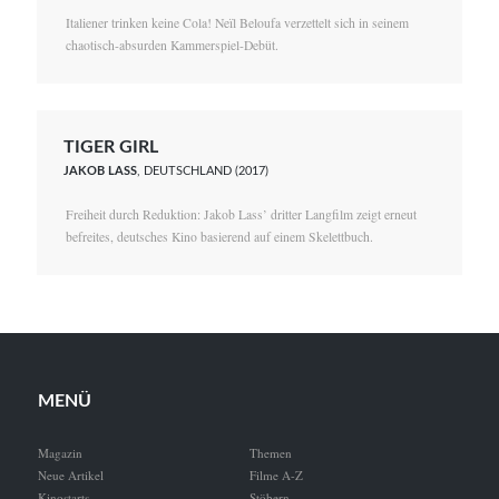
Italiener trinken keine Cola! Neïl Beloufa verzettelt sich in seinem
chaotisch-absurden Kammerspiel-Debüt.
TIGER GIRL
JAKOB LASS
, DEUTSCHLAND (2017)
Freiheit durch Reduktion: Jakob Lass’ dritter Langfilm zeigt erneut
befreites, deutsches Kino basierend auf einem Skelettbuch.
MENÜ
Magazin
Themen
Neue Artikel
Filme A-Z
Kinostarts
Stöbern