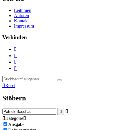
Leitlinien
Autoren
Kontakt
Impressum
Verbinden





Reset
Stöbern



Kategorie

Ausgabe