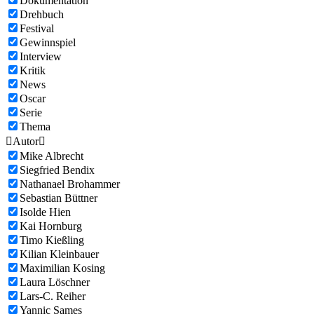
Dokumentation
Drehbuch
Festival
Gewinnspiel
Interview
Kritik
News
Oscar
Serie
Thema

Autor

Mike Albrecht
Siegfried Bendix
Nathanael Brohammer
Sebastian Büttner
Isolde Hien
Kai Hornburg
Timo Kießling
Kilian Kleinbauer
Maximilian Kosing
Laura Löschner
Lars-C. Reiher
Yannic Sames