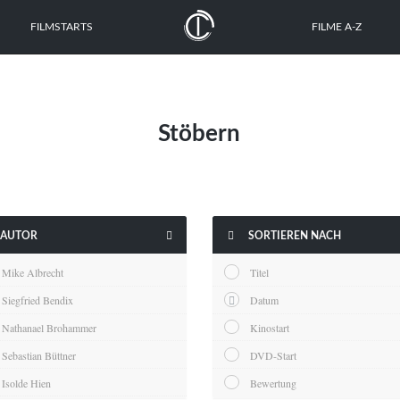
FILMSTARTS
FILME A-Z
Stöbern


AUTOR
SORTIEREN NACH
Mike Albrecht
Titel
Siegfried Bendix
Datum
Nathanael Brohammer
Kinostart
Sebastian Büttner
DVD-Start
Isolde Hien
Bewertung