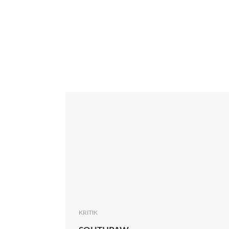
Interview
Kritik
News
Oscar
Serie
Thema
KRITIK