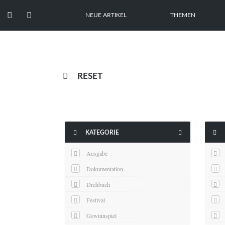


NEUE ARTIKEL
THEMEN

RESET



KATEGORIE
Ausgabe
Dokumentation
Drehbuch
Festival
Gewinnspiel