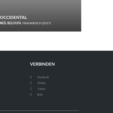
OCCIDENTAL
NEÏL BELOUFA
, FRANKREICH (2017)
Italiener trinken keine Cola! Neïl Beloufa verzettelt sich in
seinem chaotisch-absurden Kammerspiel-Debüt.
VERBINDEN
Facebook

Twitter

Vimeo

RSS
