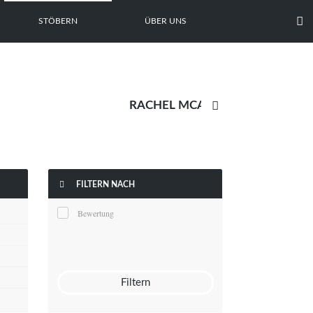

STÖBERN
ÜBER UNS


FILTERN NACH
Bewertung
Filtern