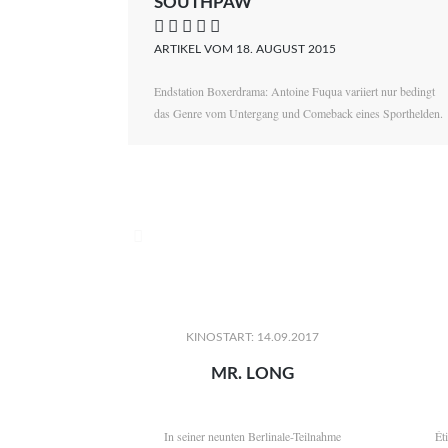
SOUTHPAW
    
ARTIKEL VOM 18. AUGUST 2015
Endstation Boxerdrama: Antoine Fuqua variiert nur bedingt
das Genre vom Untergang und Comeback eines Sporthelden.

KINOSTART: 14.09.2017
MR. LONG
In seiner neunten Berlinale-Teilnahme
Ét