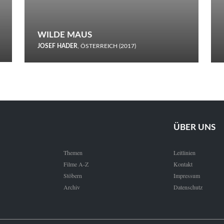
WILDE MAUS
JOSEF HADER
, ÖSTERREICH (2017)
Selbstmord durch gefrorenes Wasser: Josef Haders Debüt als
Regisseur ist ein harmloser Film über Kommunikation und
Schnee.
ÜBER UNS
Themen
Leitlinien
Filme A-Z
Kontakt
Stöbern
Impressum
Archiv
Datenschutz