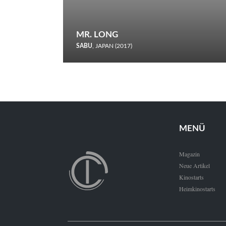
MR. LONG
SABU
, JAPAN (2017)
Zerbrochene Leben und einstürzende Neubauten: In seiner
neunten Berlinale-Teilnahme schickt Sabu Rindersuppen in
den Wettbewerb.
MENÜ
Magazin
Neue Artikel
Kinostarts
Heimkinostarts