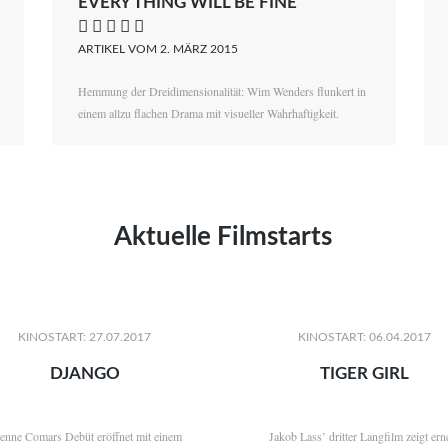
EVERY THING WILL BE FINE
    
ARTIKEL VOM 2. MÄRZ 2015
Hemmung der Dreidimensionalität: Wim Wenders flunkert in
einem allzu flachen Drama mit visueller Wahrhaftigkeit.
Aktuelle Filmstarts
KINOSTART: 27.07.2017
KINOSTART: 06.04.2017
DJANGO
TIGER GIRL
ienne Comars Debüt eröffnet mit einem
Jakob Lass’ dritter Langfilm zeigt ern