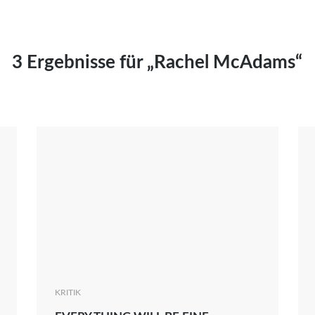
Kai Hornburg
Timo Kießling
Kilian Kleinbauer
3 Ergebnisse für „Rachel McAdams“
Maximilian Kosing
Laura Löschner
Lars-C. Reiher
Yannic Sames
Stefanie Schneider
Marco Seiwert
Julia Stache
Mato von Vogelstein
Julia Weigl
Benjamin Wimmer
Christian Witte
KRITIK
Magdalena Zalewski