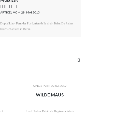
PASSION
    
ARTIKEL VOM 29. MAI 2013
Doppelkino: Fern der Postkartenidylle dreht Brian De Palma
leidenschaftslos in Berlin.

KINOSTART: 09.03.2017
WILDE MAUS
eut
Josef Haders Debüt als Regisseur ist ein