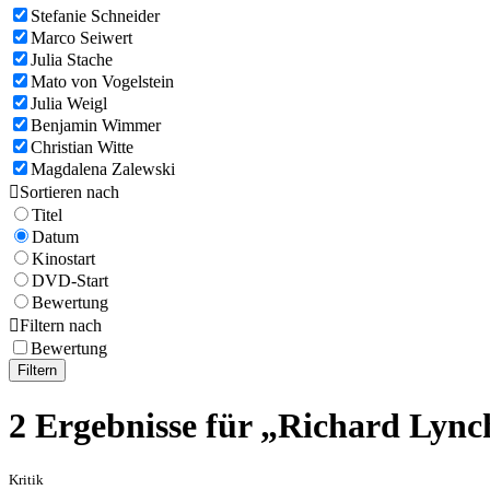
Stefanie Schneider
Marco Seiwert
Julia Stache
Mato von Vogelstein
Julia Weigl
Benjamin Wimmer
Christian Witte
Magdalena Zalewski

Sortieren nach
Titel
Datum
Kinostart
DVD-Start
Bewertung

Filtern nach
Bewertung
Filtern
2 Ergebnisse für „Richard Lync
Kritik