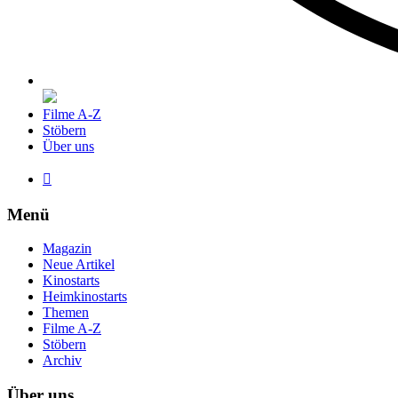
Filme A-Z
Stöbern
Über uns

Menü
Magazin
Neue Artikel
Kinostarts
Heimkinostarts
Themen
Filme A-Z
Stöbern
Archiv
Über uns