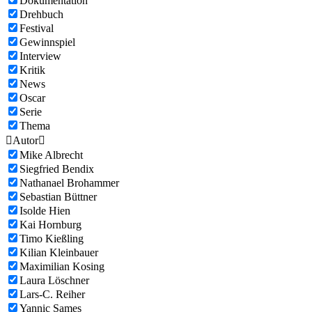
Dokumentation
Drehbuch
Festival
Gewinnspiel
Interview
Kritik
News
Oscar
Serie
Thema

Autor

Mike Albrecht
Siegfried Bendix
Nathanael Brohammer
Sebastian Büttner
Isolde Hien
Kai Hornburg
Timo Kießling
Kilian Kleinbauer
Maximilian Kosing
Laura Löschner
Lars-C. Reiher
Yannic Sames