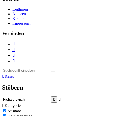
Leitlinien
Autoren
Kontakt
Impressum
Verbinden





Reset
Stöbern



Kategorie

Ausgabe