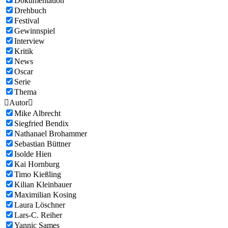
Dokumentation
Drehbuch
Festival
Gewinnspiel
Interview
Kritik
News
Oscar
Serie
Thema

Autor

Mike Albrecht
Siegfried Bendix
Nathanael Brohammer
Sebastian Büttner
Isolde Hien
Kai Hornburg
Timo Kießling
Kilian Kleinbauer
Maximilian Kosing
Laura Löschner
Lars-C. Reiher
Yannic Sames