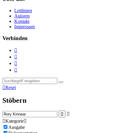
Leitlinien
Autoren
Kontakt
Impressum
Verbinden





Reset
Stöbern



Kategorie

Ausgabe