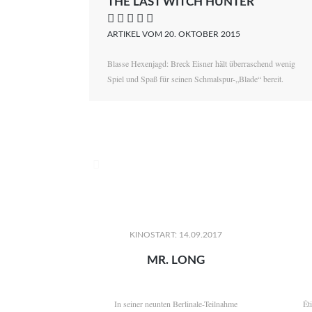
THE LAST WITCH HUNTER
    
ARTIKEL VOM 20. OKTOBER 2015
Blasse Hexenjagd: Breck Eisner hält überraschend wenig
Spiel und Spaß für seinen Schmalspur-„Blade“ bereit.

KINOSTART: 14.09.2017
MR. LONG
In seiner neunten Berlinale-Teilnahme
Ét