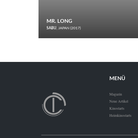
MR. LONG
SABU
, JAPAN (2017)
Zerbrochene Leben und einstürzende Neubauten: In seiner
neunten Berlinale-Teilnahme schickt Sabu Rindersuppen in
den Wettbewerb.
MENÜ
Magazin
Neue Artikel
Kinostarts
Heimkinostarts