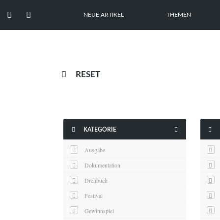


NEUE ARTIKEL
THEMEN

RESET



KATEGORIE
Ausgabe
Dokumentation
Drehbuch
Festival
Gewinnspiel