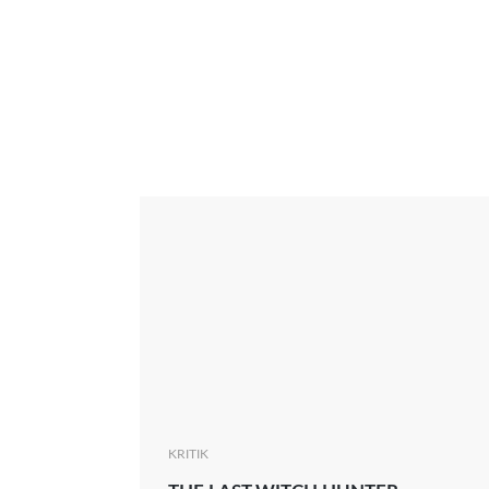
Interview
Kritik
News
Oscar
Serie
Thema
KRITIK