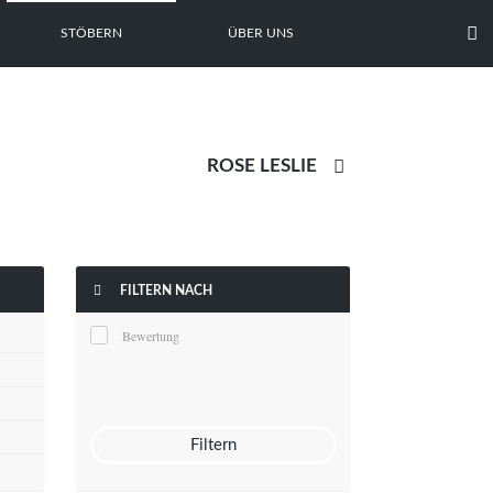

STÖBERN
ÜBER UNS


FILTERN NACH
Bewertung
Filtern