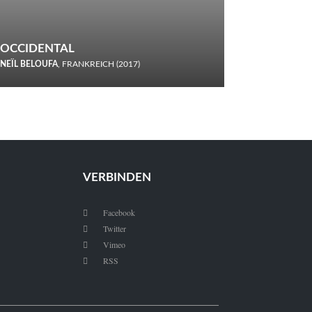
OCCIDENTAL
NEÏL BELOUFA
, FRANKREICH (2017)
Italiener trinken keine Cola! Neïl Beloufa verzettelt sich in
seinem chaotisch-absurden Kammerspiel-Debüt.
VERBINDEN
Facebook

Twitter

Vimeo

RSS
