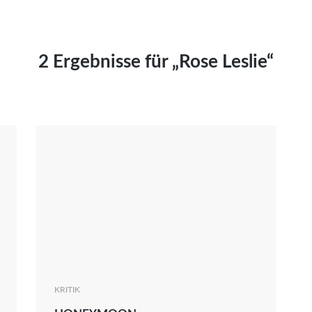
Kai Hornburg
Timo Kießling
Kilian Kleinbauer
2 Ergebnisse für „Rose Leslie“
Maximilian Kosing
Laura Löschner
Lars-C. Reiher
Yannic Sames
Stefanie Schneider
Marco Seiwert
Julia Stache
Mato von Vogelstein
Julia Weigl
Benjamin Wimmer
Christian Witte
KRITIK
Magdalena Zalewski