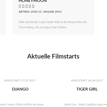
HONEYMOON
    
ARTIKEL VOM 15. JANUAR 2015
Süße und Zerfall: Leigh Janiak blickt in die Honigwaben der
Verzweiflung, die ein junges Paar befallen.
Aktuelle Filmstarts
KINOSTART: 27.07.2017
KINOSTART: 06.04.2017
DJANGO
TIGER GIRL
ienne Comars Debüt eröffnet mit einem
Jakob Lass’ dritter Langfilm zeigt ern