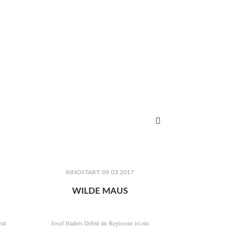

KINOSTART: 09.03.2017
WILDE MAUS
eut
Josef Haders Debüt als Regisseur ist ein