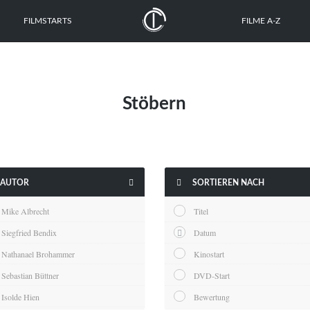
FILMSTARTS
FILME A-Z
Stöbern


AUTOR
SORTIEREN NACH
Mike Albrecht
Titel
Siegfried Bendix
Datum
Nathanael Brohammer
Kinostart
Sebastian Büttner
DVD-Start
Isolde Hien
Bewertung