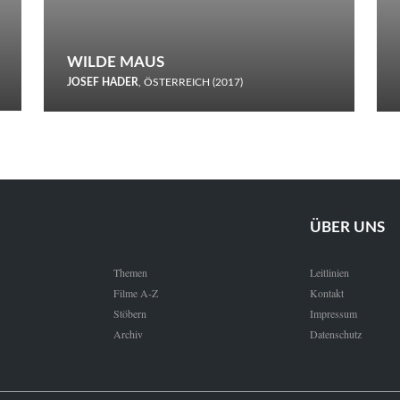
WILDE MAUS
JOSEF HADER
, ÖSTERREICH (2017)
Selbstmord durch gefrorenes Wasser: Josef Haders Debüt als
Regisseur ist ein harmloser Film über Kommunikation und
Schnee.
ÜBER UNS
Themen
Leitlinien
Filme A-Z
Kontakt
Stöbern
Impressum
Archiv
Datenschutz