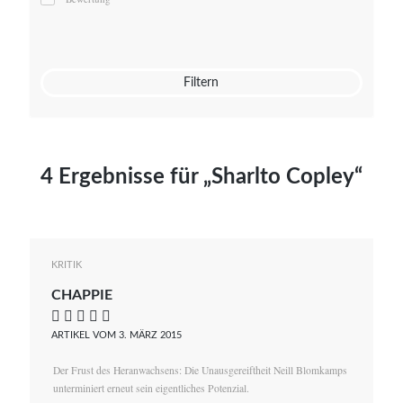
Mato von Vogelstein
Julia Weigl
Benjamin Wimmer
Christian Witte
Filtern
Magdalena Zalewski
4 Ergebnisse für „Sharlto Copley“
KRITIK
CHAPPIE
    
ARTIKEL VOM 3. MÄRZ 2015
Der Frust des Heranwachsens: Die Unausgereiftheit Neill Blomkamps
unterminiert erneut sein eigentliches Potenzial.