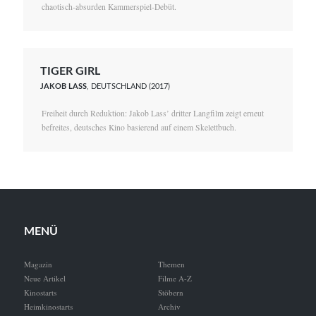
chaotisch-absurden Kammerspiel-Debüt.
TIGER GIRL
JAKOB LASS
, DEUTSCHLAND (2017)
Freiheit durch Reduktion: Jakob Lass’ dritter Langfilm zeigt erneut
befreites, deutsches Kino basierend auf einem Skelettbuch.
MENÜ
Magazin
Themen
Neue Artikel
Filme A-Z
Kinostarts
Stöbern
Heimkinostarts
Archiv