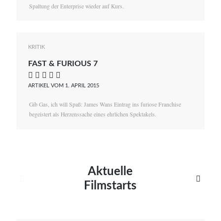
Spaltung der Enterprise wieder auf Kurs.
KRITIK
FAST & FURIOUS 7
    
ARTIKEL VOM 1. APRIL 2015
Gib Gas, ich will Spaß: James Wans Eintrag ins furiose Franchise
begeistert als Herzenssache eines ehrlichen Spektakels.
Aktuelle


Filmstarts