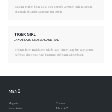
Italiener trinken keine Cola! Neïl Beloufa verzettelt sich in seinem
chaotisch-absurden Kammerspiel-Debüt.
TIGER GIRL
JAKOB LASS
, DEUTSCHLAND (2017)
Freiheit durch Reduktion: Jakob Lass’ dritter Langfilm zeigt erneut
befreites, deutsches Kino basierend auf einem Skelettbuch.
MENÜ
Magazin
Themen
Neue Artikel
Filme A-Z