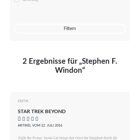
Mato von Vogelstein
Julia Weigl
Benjamin Wimmer
Christian Witte
Filtern
Magdalena Zalewski
2 Ergebnisse für „Stephen F.
Windon“
KRITIK
STAR TREK BEYOND
    
ARTIKEL VOM 22. JULI 2016
Fight the Power: Justin Lin bringt den Geist der Einigkeit durch die