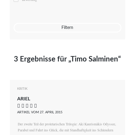
Mato von Vogelstein
Julia Weigl
Benjamin Wimmer
Christian Witte
Filtern
Magdalena Zalewski
3 Ergebnisse für „Timo Salminen“
KRITIK
ARIEL
    
ARTIKEL VOM 27. APRIL 2015
Der zweite Teil der proletarischen Trilogie: Aki Kaurismäkis Odyssee,
Parabel und Fahrt ins Glück, die mit Standhaftigkeit ins Schleudern