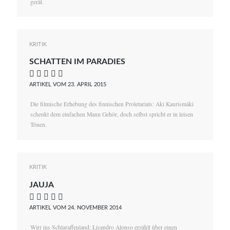
gerät.
KRITIK
SCHATTEN IM PARADIES
    
ARTIKEL VOM 23. APRIL 2015
Die filmische Erhebung des finnischen Proletariats: Aki Kaurismäki
schenkt dem einfachen Mann Gehör, doch selbst spricht er in leisen
Tönen.
KRITIK
JAUJA
    
ARTIKEL VOM 24. NOVEMBER 2014
Wirr ins Schlaraffenland: Lisandro Alonso erzählt über einen