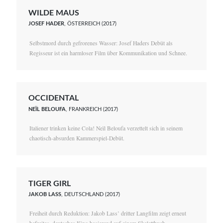
WILDE MAUS
JOSEF HADER
, ÖSTERREICH (2017)
Selbstmord durch gefrorenes Wasser: Josef Haders Debüt als
Regisseur ist ein harmloser Film über Kommunikation und Schnee.
OCCIDENTAL
NEÏL BELOUFA
, FRANKREICH (2017)
Italiener trinken keine Cola! Neïl Beloufa verzettelt sich in seinem
chaotisch-absurden Kammerspiel-Debüt.
TIGER GIRL
JAKOB LASS
, DEUTSCHLAND (2017)
Freiheit durch Reduktion: Jakob Lass’ dritter Langfilm zeigt erneut