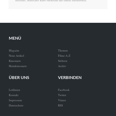
befreites, deutsches Kino basierend auf einem Skelettbuch.
MENÜ
Magazin
Themen
Neue Artikel
Filme A-Z
Kinostarts
Stöbern
Heimkinostarts
Archiv
ÜBER UNS
VERBINDEN
Leitlinien
Facebook
Kontakt
Twitter
Impressum
Vimeo
Datenschutz
RSS