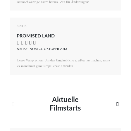
neunschwänzige Katze heraus. Zeit für Änderungen!
KRITIK
PROMISED LAND
    
ARTIKEL VOM 24. OKTOBER 2013
Leere Versprechen: Um das Unglaubliche greifbar zu machen, muss
es manchmal ganz simpel erzählt werden.
Aktuelle


Filmstarts