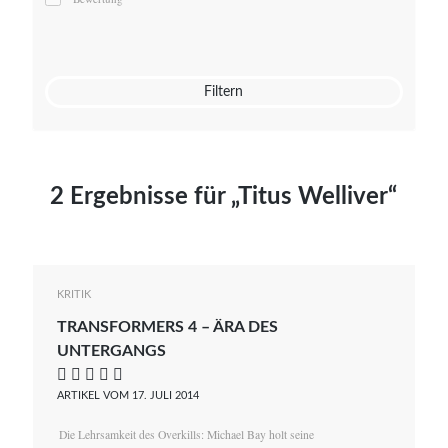
Mato von Vogelstein
Julia Weigl
Benjamin Wimmer
Christian Witte
Filtern
Magdalena Zalewski
2 Ergebnisse für „Titus Welliver“
KRITIK
TRANSFORMERS 4 – ÄRA DES
UNTERGANGS
    
ARTIKEL VOM 17. JULI 2014
Die Lehrsamkeit des Overkills: Michael Bay holt seine