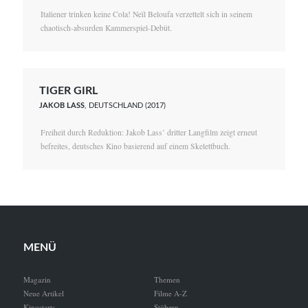
Italiener trinken keine Cola! Neïl Beloufa verzettelt sich in seinem
chaotisch-absurden Kammerspiel-Debüt.
TIGER GIRL
JAKOB LASS
, DEUTSCHLAND (2017)
Freiheit durch Reduktion: Jakob Lass’ dritter Langfilm zeigt erneut
befreites, deutsches Kino basierend auf einem Skelettbuch.
MENÜ
Magazin
Themen
Neue Artikel
Filme A-Z
Kinostarts
Stöbern