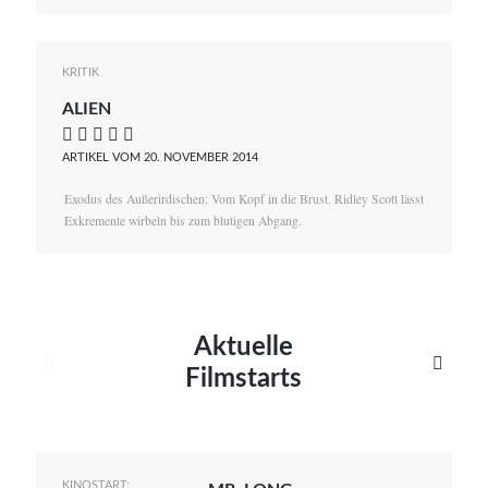
KRITIK
ALIEN
    
ARTIKEL VOM 20. NOVEMBER 2014
Exodus des Außerirdischen: Vom Kopf in die Brust. Ridley Scott lässt
Exkremente wirbeln bis zum blutigen Abgang.
Aktuelle


Filmstarts
KINOSTART: