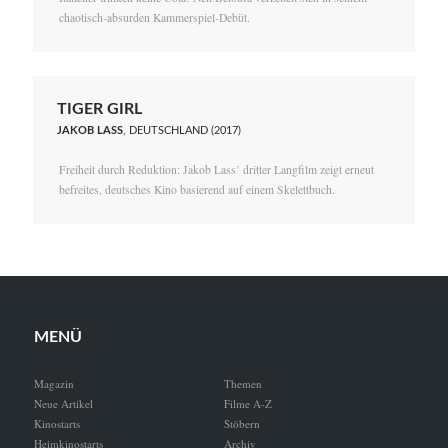
chaotisch-absurden Kammerspiel-Debüt.
TIGER GIRL
JAKOB LASS
, DEUTSCHLAND (2017)
Freiheit durch Reduktion: Jakob Lass’ dritter Langfilm zeigt erneut
befreites, deutsches Kino basierend auf einem Skelettbuch.
MENÜ
Magazin
Themen
Neue Artikel
Filme A-Z
Kinostarts
Stöbern
Heimkinostarts
Archiv