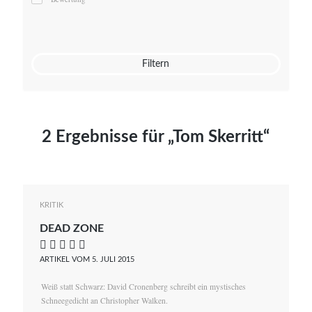
Mato von Vogelstein
Julia Weigl
Benjamin Wimmer
Christian Witte
Filtern
Magdalena Zalewski
2 Ergebnisse für „Tom Skerritt“
KRITIK
DEAD ZONE
    
ARTIKEL VOM 5. JULI 2015
Weiß statt Schwarz: David Cronenberg schreibt ein mystisches
Schneegedicht an Christopher Walken.