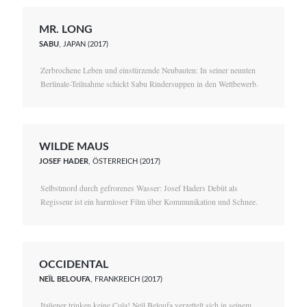
MR. LONG
SABU
, JAPAN (2017)
Zerbrochene Leben und einstürzende Neubauten: In seiner neunten
Berlinale-Teilnahme schickt Sabu Rindersuppen in den Wettbewerb.
WILDE MAUS
JOSEF HADER
, ÖSTERREICH (2017)
Selbstmord durch gefrorenes Wasser: Josef Haders Debüt als
Regisseur ist ein harmloser Film über Kommunikation und Schnee.
OCCIDENTAL
NEÏL BELOUFA
, FRANKREICH (2017)
Italiener trinken keine Cola! Neïl Beloufa verzettelt sich in seinem