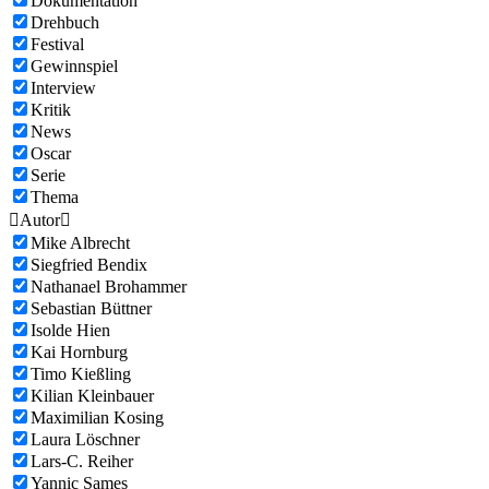
Dokumentation
Drehbuch
Festival
Gewinnspiel
Interview
Kritik
News
Oscar
Serie
Thema

Autor

Mike Albrecht
Siegfried Bendix
Nathanael Brohammer
Sebastian Büttner
Isolde Hien
Kai Hornburg
Timo Kießling
Kilian Kleinbauer
Maximilian Kosing
Laura Löschner
Lars-C. Reiher
Yannic Sames