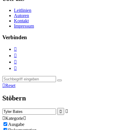
Leitlinien
Autoren
Kontakt
Impressum
Verbinden





Reset
Stöbern



Kategorie

Ausgabe