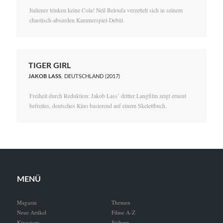
Italiener trinken keine Cola! Neïl Beloufa verzettelt sich in seinem
chaotisch-absurden Kammerspiel-Debüt.
TIGER GIRL
JAKOB LASS
, DEUTSCHLAND (2017)
Freiheit durch Reduktion: Jakob Lass’ dritter Langfilm zeigt erneut
befreites, deutsches Kino basierend auf einem Skelettbuch.
MENÜ
Magazin
Themen
Neue Artikel
Filme A-Z
Kinostarts
Stöbern