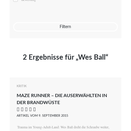
Mato von Vogelstein
Julia Weigl
Benjamin Wimmer
Christian Witte
Filtern
Magdalena Zalewski
2 Ergebnisse für „Wes Ball“
KRITIK
MAZE RUNNER – DIE AUSERWÄHLTEN IN
DER BRANDWÜSTE
    
ARTIKEL VOM 9. SEPTEMBER 2015
Trauma im Young-Adult-Land: Wes Ball dreht die Schraube weiter,