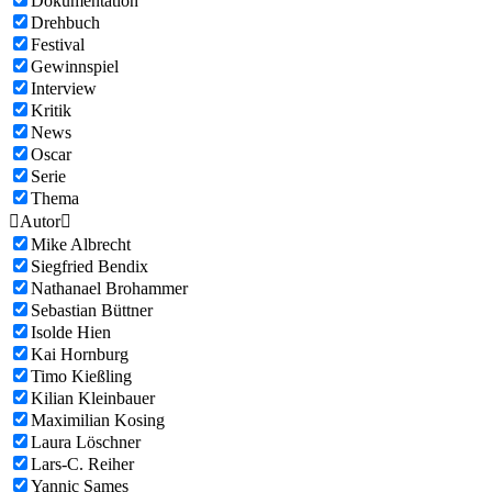
Dokumentation
Drehbuch
Festival
Gewinnspiel
Interview
Kritik
News
Oscar
Serie
Thema

Autor

Mike Albrecht
Siegfried Bendix
Nathanael Brohammer
Sebastian Büttner
Isolde Hien
Kai Hornburg
Timo Kießling
Kilian Kleinbauer
Maximilian Kosing
Laura Löschner
Lars-C. Reiher
Yannic Sames