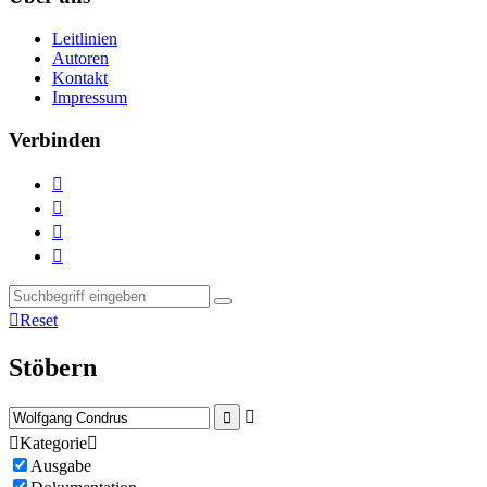
Leitlinien
Autoren
Kontakt
Impressum
Verbinden





Reset
Stöbern



Kategorie

Ausgabe