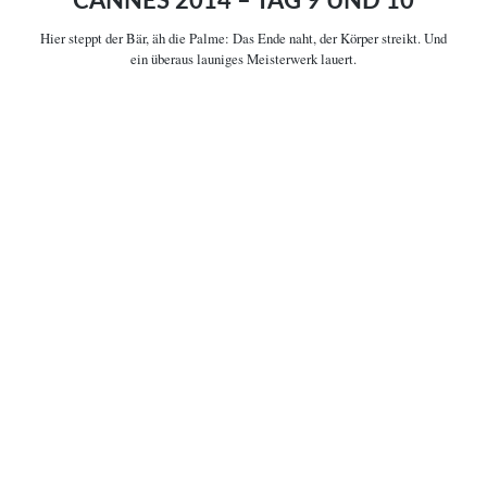
CANNES 2014 – TAG 9 UND 10
Hier steppt der Bär, äh die Palme:
Das Ende naht, der Körper streikt. Und
COPYRIGHT © 2006-2026 CEREALITY – MAGAZIN FÜR FILMKULTUR
ein überaus launiges Meisterwerk lauert.

Artikelinformationen
Schlaf ist eine Fantasie, der man sich während der
Filmfestspiele in Cannes
äußerst ungern hingibt. Schließlich könnte man schlafen, wenn plötzlich
dieser eine, einzig wahre und absonderlich berauschende Beitrag um die
Ecke des
Palais
biegt. Was zugegeben besonders um 8:30 Uhr passieren
kann. Aber nicht geschah. Denn das Wunderwerk (ja, es gab es!) platzte
herein, als die Augen den Klimaanlagenkollaps schon hinter sich hatten
und der Magen auf Winzkost umgestiegen war. Stattdessen gab es Koffein
(allein die
Nespresso-Bar
zeigt sich überaus variantenreich) und … Nein,
eigentlich nur Koffein. Aber ob Kaffee oder nicht: Da wird man flexibel.
Bei der Qualität der Filme jedoch weniger: Da wird man irgendwann nur