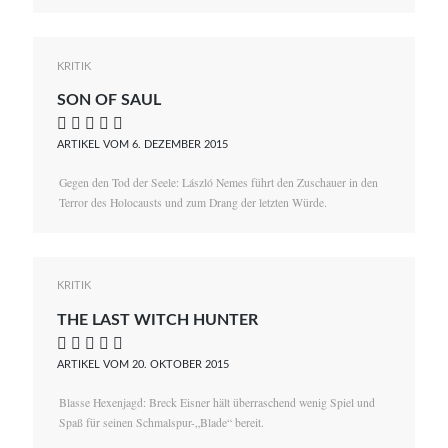
KRITIK
SON OF SAUL
    
ARTIKEL VOM 6. DEZEMBER 2015
Gegen den Tod der Seele: László Nemes führt den Zuschauer in den
Terror des Holocausts und zum Drang der letzten Würde.
KRITIK
THE LAST WITCH HUNTER
    
ARTIKEL VOM 20. OKTOBER 2015
Blasse Hexenjagd: Breck Eisner hält überraschend wenig Spiel und
Spaß für seinen Schmalspur-„Blade“ bereit.