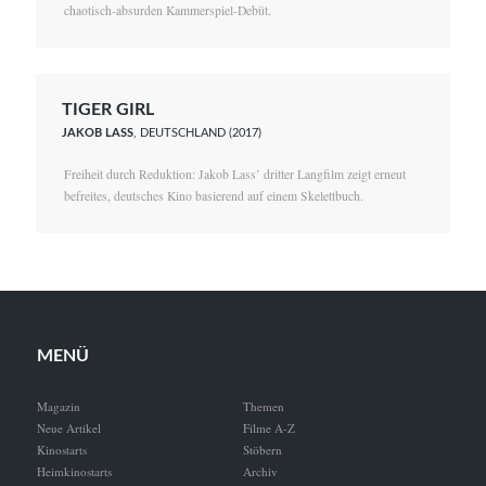
chaotisch-absurden Kammerspiel-Debüt.
TIGER GIRL
JAKOB LASS
, DEUTSCHLAND (2017)
Freiheit durch Reduktion: Jakob Lass’ dritter Langfilm zeigt erneut
befreites, deutsches Kino basierend auf einem Skelettbuch.
MENÜ
Magazin
Themen
Neue Artikel
Filme A-Z
Kinostarts
Stöbern
Heimkinostarts
Archiv