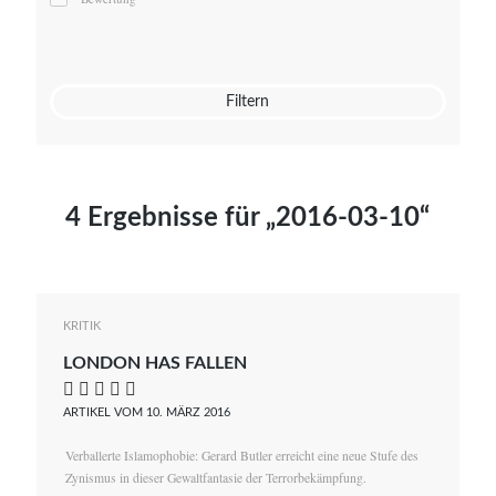
Mato von Vogelstein
Julia Weigl
Benjamin Wimmer
Christian Witte
Filtern
Magdalena Zalewski
4 Ergebnisse für „2016-03-10“
KRITIK
LONDON HAS FALLEN
    
ARTIKEL VOM 10. MÄRZ 2016
Verballerte Islamophobie: Gerard Butler erreicht eine neue Stufe des
Zynismus in dieser Gewaltfantasie der Terrorbekämpfung.