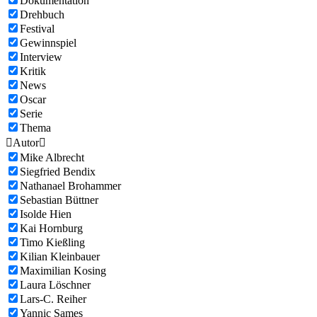
Dokumentation
Drehbuch
Festival
Gewinnspiel
Interview
Kritik
News
Oscar
Serie
Thema

Autor

Mike Albrecht
Siegfried Bendix
Nathanael Brohammer
Sebastian Büttner
Isolde Hien
Kai Hornburg
Timo Kießling
Kilian Kleinbauer
Maximilian Kosing
Laura Löschner
Lars-C. Reiher
Yannic Sames