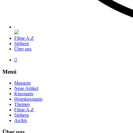
Filme A-Z
Stöbern
Über uns

Menü
Magazin
Neue Artikel
Kinostarts
Heimkinostarts
Themen
Filme A-Z
Stöbern
Archiv
Über uns