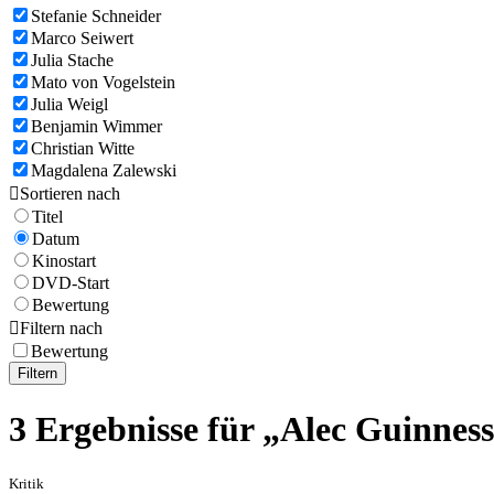
Stefanie Schneider
Marco Seiwert
Julia Stache
Mato von Vogelstein
Julia Weigl
Benjamin Wimmer
Christian Witte
Magdalena Zalewski

Sortieren nach
Titel
Datum
Kinostart
DVD-Start
Bewertung

Filtern nach
Bewertung
Filtern
3 Ergebnisse für „Alec Guinnes
Kritik