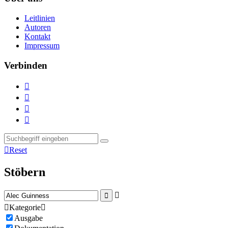
Leitlinien
Autoren
Kontakt
Impressum
Verbinden





Reset
Stöbern



Kategorie

Ausgabe