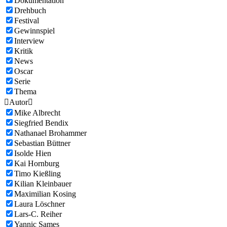
Dokumentation
Drehbuch
Festival
Gewinnspiel
Interview
Kritik
News
Oscar
Serie
Thema

Autor

Mike Albrecht
Siegfried Bendix
Nathanael Brohammer
Sebastian Büttner
Isolde Hien
Kai Hornburg
Timo Kießling
Kilian Kleinbauer
Maximilian Kosing
Laura Löschner
Lars-C. Reiher
Yannic Sames