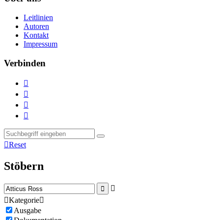
Leitlinien
Autoren
Kontakt
Impressum
Verbinden





Reset
Stöbern



Kategorie

Ausgabe