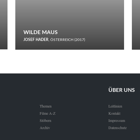
WILDE MAUS
JOSEF HADER
, ÖSTERREICH (2017)
Selbstmord durch gefrorenes Wasser: Josef Haders Debüt als
Regisseur ist ein harmloser Film über Kommunikation und
Schnee.
ÜBER UNS
Themen
Leitlinien
Filme A-Z
Kontakt
Stöbern
Impressum
Archiv
Datenschutz