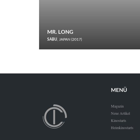
MR. LONG
SABU
, JAPAN (2017)
Zerbrochene Leben und einstürzende Neubauten: In seiner
neunten Berlinale-Teilnahme schickt Sabu Rindersuppen in
den Wettbewerb.
MENÜ
Magazin
Neue Artikel
Kinostarts
Heimkinostarts