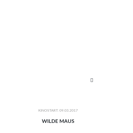

KINOSTART: 09.03.2017
WILDE MAUS