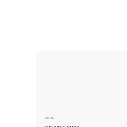
Interview
Kritik
News
Oscar
Serie
Thema
KRITIK