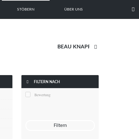

STÖBERN
ÜBER UNS


FILTERN NACH
Bewertung
Filtern