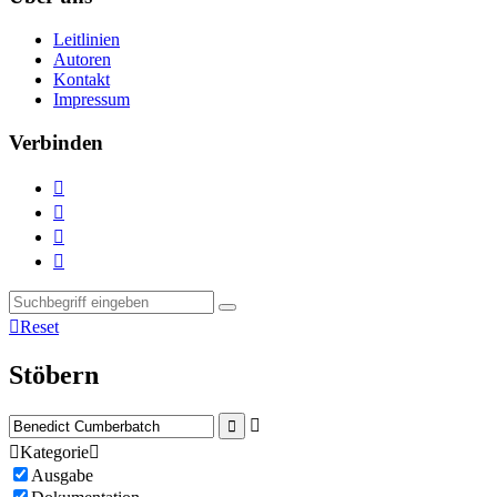
Leitlinien
Autoren
Kontakt
Impressum
Verbinden





Reset
Stöbern



Kategorie

Ausgabe