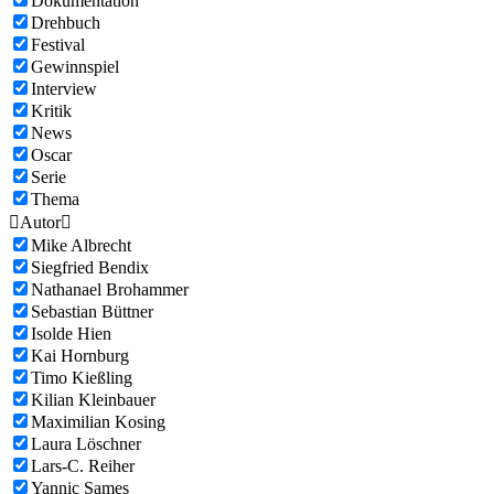
Dokumentation
Drehbuch
Festival
Gewinnspiel
Interview
Kritik
News
Oscar
Serie
Thema

Autor

Mike Albrecht
Siegfried Bendix
Nathanael Brohammer
Sebastian Büttner
Isolde Hien
Kai Hornburg
Timo Kießling
Kilian Kleinbauer
Maximilian Kosing
Laura Löschner
Lars-C. Reiher
Yannic Sames