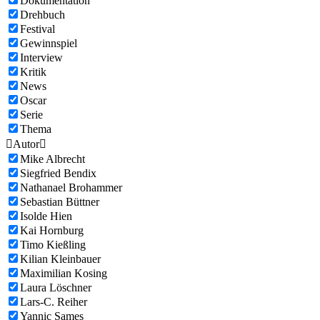
Dokumentation
Drehbuch
Festival
Gewinnspiel
Interview
Kritik
News
Oscar
Serie
Thema

Autor

Mike Albrecht
Siegfried Bendix
Nathanael Brohammer
Sebastian Büttner
Isolde Hien
Kai Hornburg
Timo Kießling
Kilian Kleinbauer
Maximilian Kosing
Laura Löschner
Lars-C. Reiher
Yannic Sames