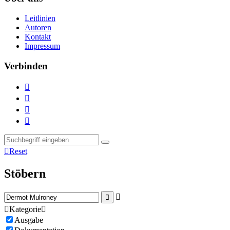
Leitlinien
Autoren
Kontakt
Impressum
Verbinden





Reset
Stöbern



Kategorie

Ausgabe