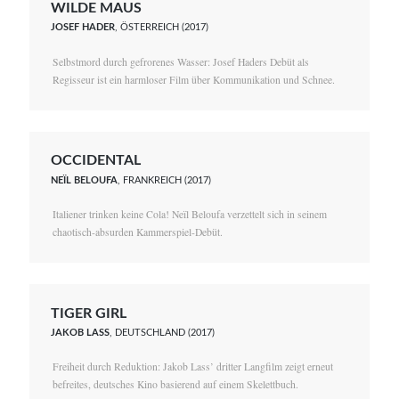
WILDE MAUS
JOSEF HADER
, ÖSTERREICH (2017)
Selbstmord durch gefrorenes Wasser: Josef Haders Debüt als
Regisseur ist ein harmloser Film über Kommunikation und Schnee.
OCCIDENTAL
NEÏL BELOUFA
, FRANKREICH (2017)
Italiener trinken keine Cola! Neïl Beloufa verzettelt sich in seinem
chaotisch-absurden Kammerspiel-Debüt.
TIGER GIRL
JAKOB LASS
, DEUTSCHLAND (2017)
Freiheit durch Reduktion: Jakob Lass’ dritter Langfilm zeigt erneut
befreites, deutsches Kino basierend auf einem Skelettbuch.