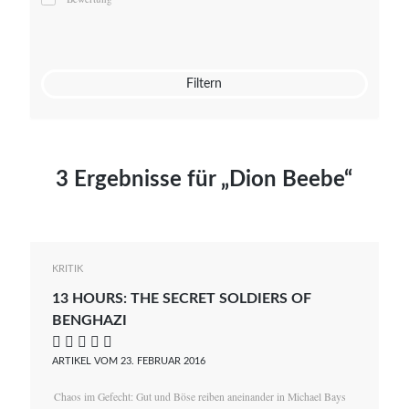
Mato von Vogelstein
Julia Weigl
Benjamin Wimmer
Christian Witte
Filtern
Magdalena Zalewski
3 Ergebnisse für „Dion Beebe“
KRITIK
13 HOURS: THE SECRET SOLDIERS OF
BENGHAZI
    
ARTIKEL VOM 23. FEBRUAR 2016
Chaos im Gefecht: Gut und Böse reiben aneinander in Michael Bays