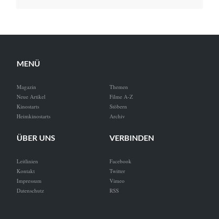
MENÜ
Magazin
Themen
Neue Artikel
Filme A-Z
Kinostarts
Stöbern
Heimkinostarts
Archiv
ÜBER UNS
VERBINDEN
Leitlinien
Facebook
Kontakt
Twitter
Impressum
Vimeo
Datenschutz
RSS