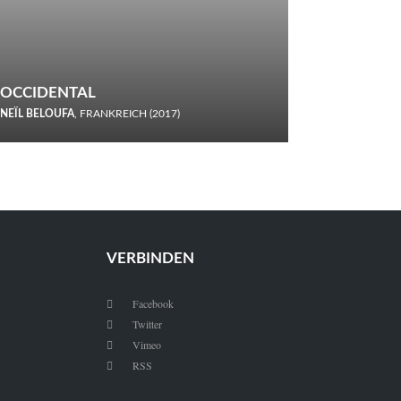
OCCIDENTAL
NEÏL BELOUFA
, FRANKREICH (2017)
Italiener trinken keine Cola! Neïl Beloufa verzettelt sich in
seinem chaotisch-absurden Kammerspiel-Debüt.
VERBINDEN
Facebook

Twitter

Vimeo

RSS
