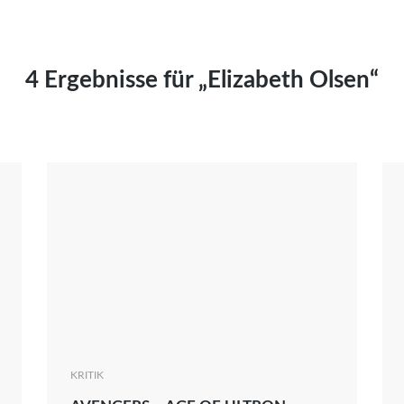
Kai Hornburg
Timo Kießling
Kilian Kleinbauer
4 Ergebnisse für „Elizabeth Olsen“
Maximilian Kosing
Laura Löschner
Lars-C. Reiher
Yannic Sames
Stefanie Schneider
Marco Seiwert
Julia Stache
Mato von Vogelstein
Julia Weigl
Benjamin Wimmer
Christian Witte
KRITIK
Magdalena Zalewski