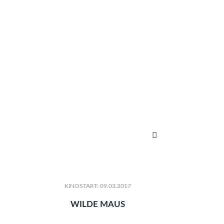

KINOSTART: 09.03.2017
WILDE MAUS