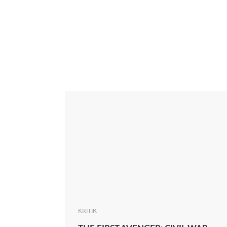
Interview
Kritik
News
Oscar
Serie
Thema
KRITIK