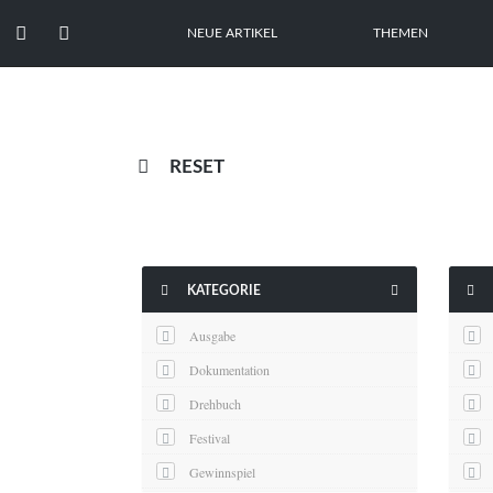


NEUE ARTIKEL
THEMEN

RESET



KATEGORIE
Ausgabe
Dokumentation
Drehbuch
Festival
Gewinnspiel