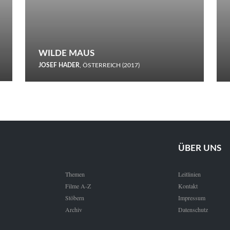
WILDE MAUS
JOSEF HADER
, ÖSTERREICH (2017)
Selbstmord durch gefrorenes Wasser: Josef Haders Debüt als
Regisseur ist ein harmloser Film über Kommunikation und
Schnee.
ÜBER UNS
Themen
Leitlinien
Filme A-Z
Kontakt
Stöbern
Impressum
Archiv
Datenschutz