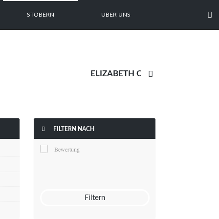

STÖBERN
ÜBER UNS


FILTERN NACH
Bewertung
Filtern