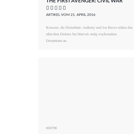
THE FIRST AVENGER: CIVIL WAR
    
ARTIKEL VOM 21. APRIL 2016
Konsens, die Dreizehnte: Anthony und Joe Russo reißen den
ethischen Diskurs bei Marvels stetig wachsendem
Dreamteam an.
KRITIK