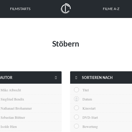
FILMSTARTS
FILME A-Z
Stöbern


AUTOR
SORTIEREN NACH
Mike Albrecht
Titel
Siegfried Bendix
Datum
Nathanael Brohammer
Kinostart
Sebastian Büttner
DVD-Start
Isolde Hien
Bewertung