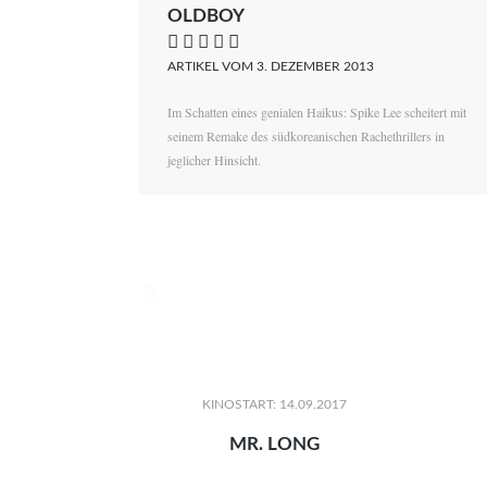
OLDBOY
    
ARTIKEL VOM 3. DEZEMBER 2013
Im Schatten eines genialen Haikus: Spike Lee scheitert mit
seinem Remake des südkoreanischen Rachethrillers in
jeglicher Hinsicht.

KINOSTART: 14.09.2017
MR. LONG