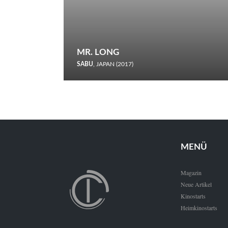
MR. LONG
SABU
, JAPAN (2017)
Zerbrochene Leben und einstürzende Neubauten: In seiner
neunten Berlinale-Teilnahme schickt Sabu Rindersuppen in
den Wettbewerb.
MENÜ
Magazin
Neue Artikel
Kinostarts
Heimkinostarts