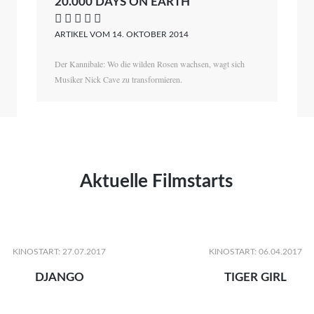
20.000 DAYS ON EARTH
    
ARTIKEL VOM 14. OKTOBER 2014
Der Kannibale: Wo die wilden Rosen wachsen, wagt sich
Musiker Nick Cave zu transformieren.
Aktuelle Filmstarts
KINOSTART: 27.07.2017
KINOSTART: 06.04.2017
DJANGO
TIGER GIRL