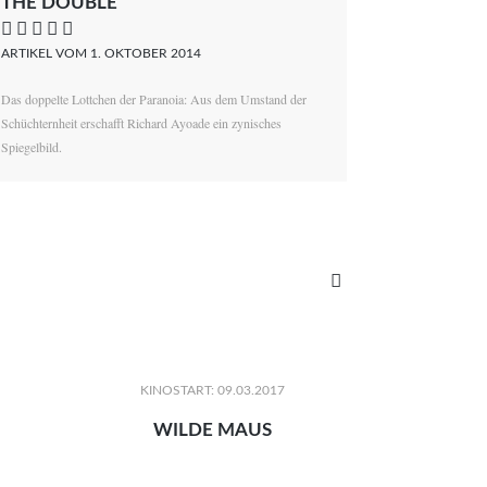
THE DOUBLE
    
ARTIKEL VOM 1. OKTOBER 2014
Das doppelte Lottchen der Paranoia: Aus dem Umstand der
Schüchternheit erschafft Richard Ayoade ein zynisches
Spiegelbild.

KINOSTART: 09.03.2017
WILDE MAUS