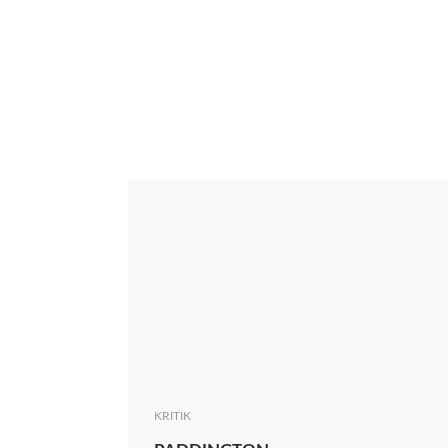
Interview
Kritik
News
Oscar
Serie
Thema
KRITIK