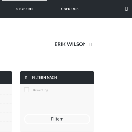

STÖBERN
ÜBER UNS


FILTERN NACH
Bewertung
Filtern