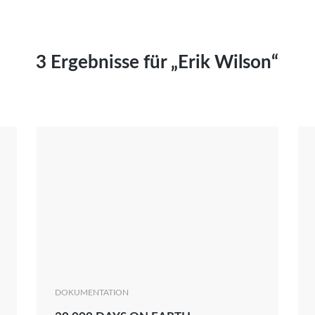
Kai Hornburg
Timo Kießling
Kilian Kleinbauer
3 Ergebnisse für „Erik Wilson“
Maximilian Kosing
Laura Löschner
Lars-C. Reiher
Yannic Sames
Stefanie Schneider
Marco Seiwert
Julia Stache
Mato von Vogelstein
Julia Weigl
Benjamin Wimmer
Christian Witte
DOKUMENTATION
Magdalena Zalewski