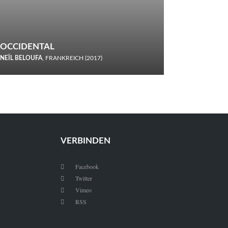
OCCIDENTAL
NEÏL BELOUFA
, FRANKREICH (2017)
Italiener trinken keine Cola! Neïl Beloufa verzettelt sich in
seinem chaotisch-absurden Kammerspiel-Debüt.
VERBINDEN
Facebook

Twitter

Vimeo

RSS
