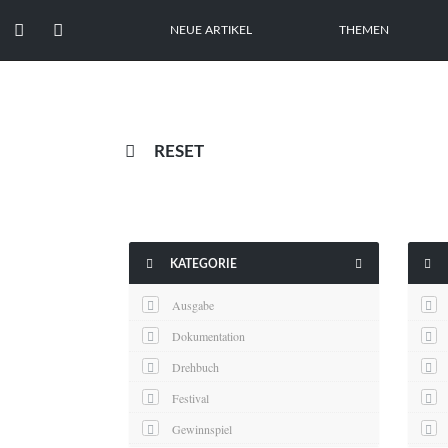


NEUE ARTIKEL
THEMEN

RESET



KATEGORIE
Ausgabe
Dokumentation
Drehbuch
Festival
Gewinnspiel