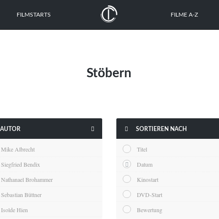
FILMSTARTS
FILME A-Z
Stöbern


AUTOR
SORTIEREN NACH
Mike Albrecht
Titel
Siegfried Bendix
Datum
Nathanael Brohammer
Kinostart
Sebastian Büttner
DVD-Start
Isolde Hien
Bewertung