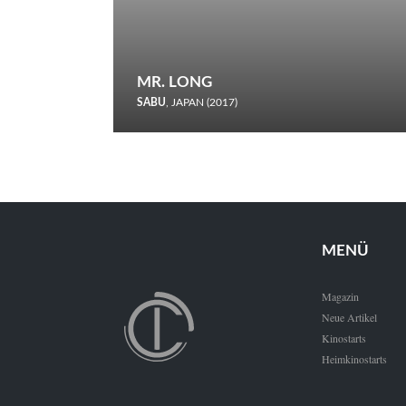
MR. LONG
SABU
, JAPAN (2017)
Zerbrochene Leben und einstürzende Neubauten: In seiner
neunten Berlinale-Teilnahme schickt Sabu Rindersuppen in
den Wettbewerb.
MENÜ
Magazin
Neue Artikel
Kinostarts
Heimkinostarts