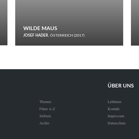
WILDE MAUS
JOSEF HADER
, ÖSTERREICH (2017)
Selbstmord durch gefrorenes Wasser: Josef Haders Debüt als
Regisseur ist ein harmloser Film über Kommunikation und
Schnee.
ÜBER UNS
Themen
Leitlinien
Filme A-Z
Kontakt
Stöbern
Impressum
Archiv
Datenschutz