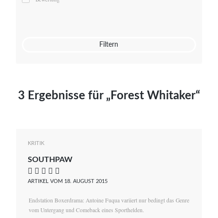
Mato von Vogelstein
Julia Weigl
Benjamin Wimmer
Christian Witte
Filtern
Magdalena Zalewski
3 Ergebnisse für „Forest Whitaker“
KRITIK
SOUTHPAW
    
ARTIKEL VOM 18. AUGUST 2015
Endstation Boxerdrama: Antoine Fuqua variiert nur bedingt das Genre
vom Untergang und Comeback eines Sporthelden.