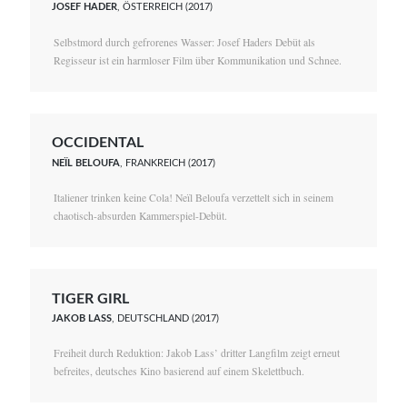
JOSEF HADER
, ÖSTERREICH (2017)
Selbstmord durch gefrorenes Wasser: Josef Haders Debüt als
Regisseur ist ein harmloser Film über Kommunikation und Schnee.
OCCIDENTAL
NEÏL BELOUFA
, FRANKREICH (2017)
Italiener trinken keine Cola! Neïl Beloufa verzettelt sich in seinem
chaotisch-absurden Kammerspiel-Debüt.
TIGER GIRL
JAKOB LASS
, DEUTSCHLAND (2017)
Freiheit durch Reduktion: Jakob Lass’ dritter Langfilm zeigt erneut
befreites, deutsches Kino basierend auf einem Skelettbuch.