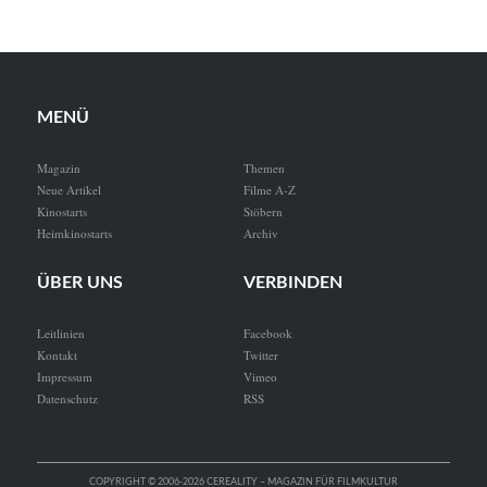
MENÜ
Magazin
Themen
Neue Artikel
Filme A-Z
Kinostarts
Stöbern
Heimkinostarts
Archiv
ÜBER UNS
VERBINDEN
Leitlinien
Facebook
Kontakt
Twitter
Impressum
Vimeo
Datenschutz
RSS
COPYRIGHT © 2006-2026 CEREALITY – MAGAZIN FÜR FILMKULTUR