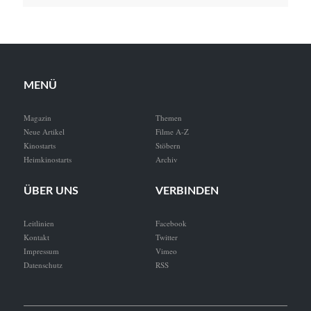
MENÜ
Magazin
Themen
Neue Artikel
Filme A-Z
Kinostarts
Stöbern
Heimkinostarts
Archiv
ÜBER UNS
VERBINDEN
Leitlinien
Facebook
Kontakt
Twitter
Impressum
Vimeo
Datenschutz
RSS