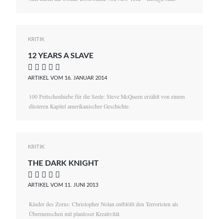
KRITIK
12 YEARS A SLAVE
    
ARTIKEL VOM 16. JANUAR 2014
100 Peitschenhiebe für die Seele: Steve McQueen erzählt von einem
düsteren Kapitel amerikanischer Geschichte.
KRITIK
THE DARK KNIGHT
    
ARTIKEL VOM 11. JUNI 2013
Kinder des Zorns: Christopher Nolan entblößt den Terroristen als
Übermenschen mit planloser Kreativität.