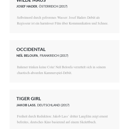
WILDE MAUS
JOSEF HADER
, ÖSTERREICH (2017)
Selbstmord durch gefrorenes Wasser: Josef Haders Debüt als
Regisseur ist ein harmloser Film über Kommunikation und Schnee.
OCCIDENTAL
NEÏL BELOUFA
, FRANKREICH (2017)
Italiener trinken keine Cola! Neïl Beloufa verzettelt sich in seinem
chaotisch-absurden Kammerspiel-Debüt.
TIGER GIRL
JAKOB LASS
, DEUTSCHLAND (2017)
Freiheit durch Reduktion: Jakob Lass’ dritter Langfilm zeigt erneut
befreites, deutsches Kino basierend auf einem Skelettbuch.