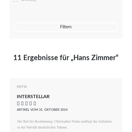
Mato von Vogelstein
Julia Weigl
Benjamin Wimmer
Christian Witte
Filtern
Magdalena Zalewski
11 Ergebnisse für „Hans Zimmer“
KRITIK
INTERSTELLAR
    
ARTIKEL VOM 31. OKTOBER 2014
Der Ruf der Bestimmung: Christopher Nolan umfliegt das Scheitern
in der Naivität idealistischer Träume.