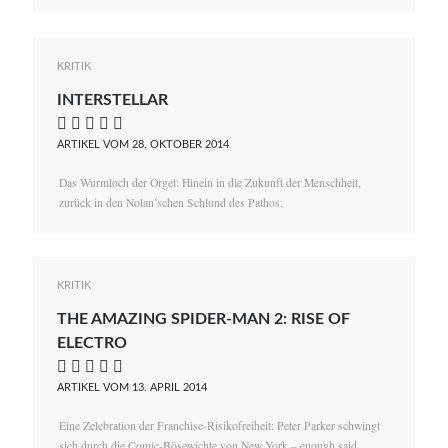
KRITIK
INTERSTELLAR
    
ARTIKEL VOM 28. OKTOBER 2014
Das Wurmloch der Orgel: Hinein in die Zukunft der Menschheit,
zurück in den Nolan’schen Schlund des Pathos.
KRITIK
THE AMAZING SPIDER-MAN 2: RISE OF
ELECTRO
    
ARTIKEL VOM 13. APRIL 2014
Eine Zelebration der Franchise-Risikofreiheit: Peter Parker schwingt
sich durch die Comic-Bösewichte von New York – enough said.