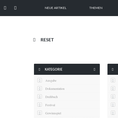


NEUE ARTIKEL
THEMEN

RESET



KATEGORIE
Ausgabe
Dokumentation
Drehbuch
Festival
Gewinnspiel