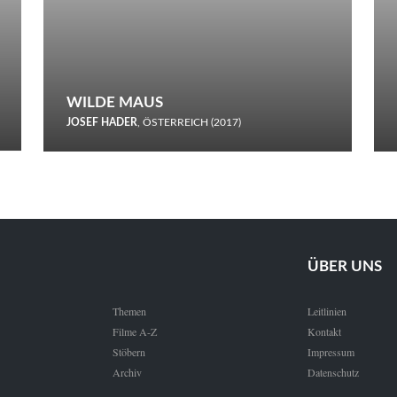
WILDE MAUS
JOSEF HADER
, ÖSTERREICH (2017)
Selbstmord durch gefrorenes Wasser: Josef Haders Debüt als
Regisseur ist ein harmloser Film über Kommunikation und
Schnee.
ÜBER UNS
Themen
Leitlinien
Filme A-Z
Kontakt
Stöbern
Impressum
Archiv
Datenschutz