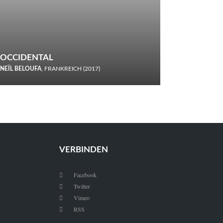
OCCIDENTAL
NEÏL BELOUFA
, FRANKREICH (2017)
Italiener trinken keine Cola! Neïl Beloufa verzettelt sich in
seinem chaotisch-absurden Kammerspiel-Debüt.
VERBINDEN
Facebook

Twitter

Vimeo

RSS
