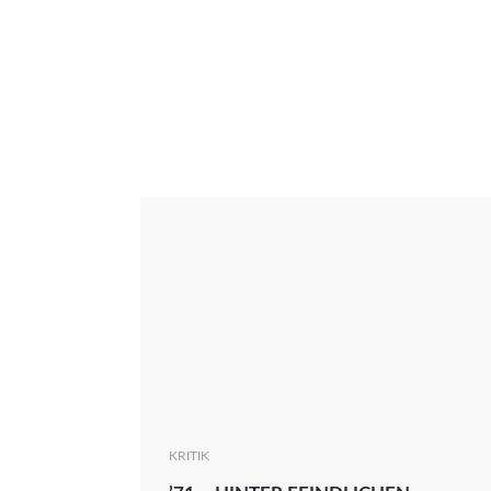
Interview
Kritik
News
Oscar
Serie
Thema
KRITIK