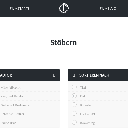
FILMSTARTS
FILME A-Z
Stöbern


AUTOR
SORTIEREN NACH
Mike Albrecht
Titel
Siegfried Bendix
Datum
Nathanael Brohammer
Kinostart
Sebastian Büttner
DVD-Start
Isolde Hien
Bewertung