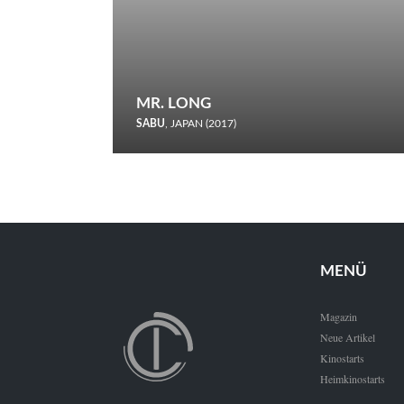
MR. LONG
SABU
, JAPAN (2017)
Zerbrochene Leben und einstürzende Neubauten: In seiner
neunten Berlinale-Teilnahme schickt Sabu Rindersuppen in
den Wettbewerb.
MENÜ
Magazin
Neue Artikel
Kinostarts
Heimkinostarts