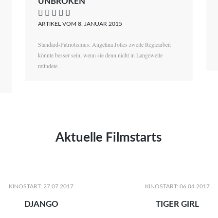
UNBROKEN
    
ARTIKEL VOM 8. JANUAR 2015
Standard-Patriotismus: Angelina Jolies zweite Regiearbeit
könnte besser sein, wenn sie denn nicht in Langeweile
mündete.
Aktuelle Filmstarts
KINOSTART: 27.07.2017
KINOSTART: 06.04.2017
DJANGO
TIGER GIRL