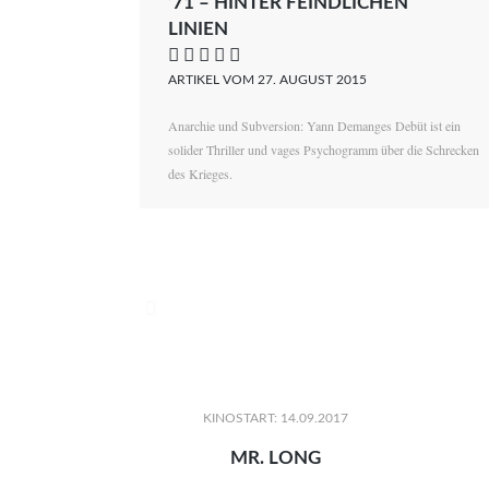
’71 – HINTER FEINDLICHEN
LINIEN
    
ARTIKEL VOM 27. AUGUST 2015
Anarchie und Subversion: Yann Demanges Debüt ist ein
solider Thriller und vages Psychogramm über die Schrecken
des Krieges.

KINOSTART: 14.09.2017
MR. LONG