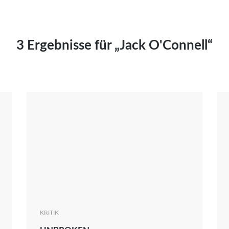
Kai Hornburg
Timo Kießling
Kilian Kleinbauer
3 Ergebnisse für „Jack O'Connell“
Maximilian Kosing
Laura Löschner
Lars-C. Reiher
Yannic Sames
Stefanie Schneider
Marco Seiwert
Julia Stache
Mato von Vogelstein
Julia Weigl
Benjamin Wimmer
Christian Witte
KRITIK
Magdalena Zalewski