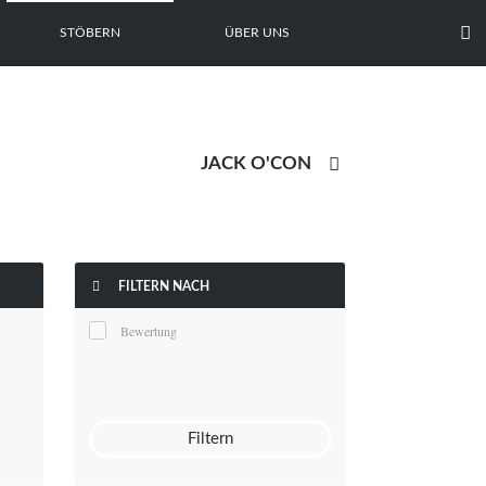

STÖBERN
ÜBER UNS


FILTERN NACH
Bewertung
Filtern