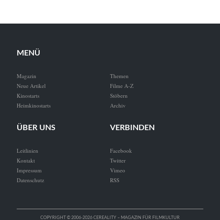
MENÜ
Magazin
Themen
Neue Artikel
Filme A-Z
Kinostarts
Stöbern
Heimkinostarts
Archiv
ÜBER UNS
VERBINDEN
Leitlinien
Facebook
Kontakt
Twitter
Impressum
Vimeo
Datenschutz
RSS
COPYRIGHT © 2006-2026 CEREALITY – MAGAZIN FÜR FILMKULTUR