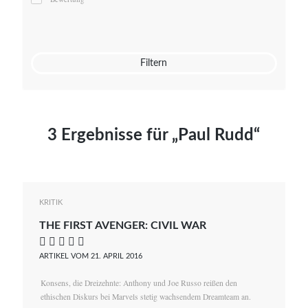
Mato von Vogelstein
Julia Weigl
Benjamin Wimmer
Christian Witte
Filtern
Magdalena Zalewski
3 Ergebnisse für „Paul Rudd“
KRITIK
THE FIRST AVENGER: CIVIL WAR
    
ARTIKEL VOM 21. APRIL 2016
Konsens, die Dreizehnte: Anthony und Joe Russo reißen den
ethischen Diskurs bei Marvels stetig wachsendem Dreamteam an.