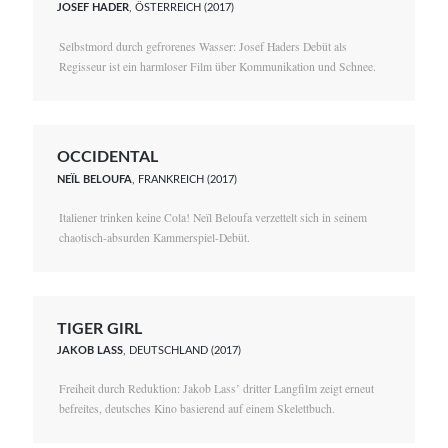
JOSEF HADER
, ÖSTERREICH (2017)
Selbstmord durch gefrorenes Wasser: Josef Haders Debüt als
Regisseur ist ein harmloser Film über Kommunikation und Schnee.
OCCIDENTAL
NEÏL BELOUFA
, FRANKREICH (2017)
Italiener trinken keine Cola! Neïl Beloufa verzettelt sich in seinem
chaotisch-absurden Kammerspiel-Debüt.
TIGER GIRL
JAKOB LASS
, DEUTSCHLAND (2017)
Freiheit durch Reduktion: Jakob Lass’ dritter Langfilm zeigt erneut
befreites, deutsches Kino basierend auf einem Skelettbuch.