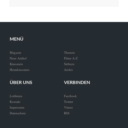
MENÜ
Magazin
Themen
Neue Artikel
Filme A-Z
Kinostarts
Stöbern
Heimkinostarts
Archiv
ÜBER UNS
VERBINDEN
Leitlinien
Facebook
Kontakt
Twitter
Impressum
Vimeo
Datenschutz
RSS