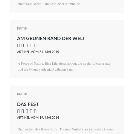
einer klassischen Familie in einer Kommune.
KRITIK
AM GRÜNEN RAND DER WELT
    
ARTIKEL VOM 31. MAI 2015
A Force of Nature: Eine Literaturadaption, die an der Literatur nagt
und die Countryside nicht zähmen kann.
KRITIK
DAS FEST
    
ARTIKEL VOM 19. MAI 2014
Die Leichen des Bürgertums: Thomas Vinterbergs radikaler Dogma-