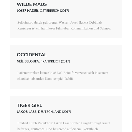
WILDE MAUS
JOSEF HADER
, ÖSTERREICH (2017)
Selbstmord durch gefrorenes Wasser: Josef Haders Debüt als
Regisseur ist ein harmloser Film über Kommunikation und Schnee.
OCCIDENTAL
NEÏL BELOUFA
, FRANKREICH (2017)
Italiener trinken keine Cola! Neïl Beloufa verzettelt sich in seinem
chaotisch-absurden Kammerspiel-Debüt.
TIGER GIRL
JAKOB LASS
, DEUTSCHLAND (2017)
Freiheit durch Reduktion: Jakob Lass’ dritter Langfilm zeigt erneut
befreites, deutsches Kino basierend auf einem Skelettbuch.