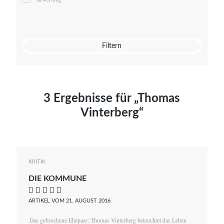
Mato von Vogelstein
Julia Weigl
Benjamin Wimmer
Christian Witte
Filtern
Magdalena Zalewski
3 Ergebnisse für „Thomas
Vinterberg“
KRITIK
DIE KOMMUNE
    
ARTIKEL VOM 21. AUGUST 2016
Das gebrochene Ehepaar: Thomas Vinterberg beleuchtet das Leben